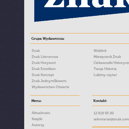
Grupa Wydawnicza:
Znak
Woblink
Znak Literanova
Miesięcznik Znak
Znak Horyzont
Ciekawostki Historyc
Znak Emotikon
Twoja Historia
Znak Koncept
Lubimy czytać
Znak JednymSłowem
Wydawnictwo Otwarte
Menu:
Kontakt:
Aktualności
12 619 95 00
Książki
sekretariat@znak.com
Autorzy