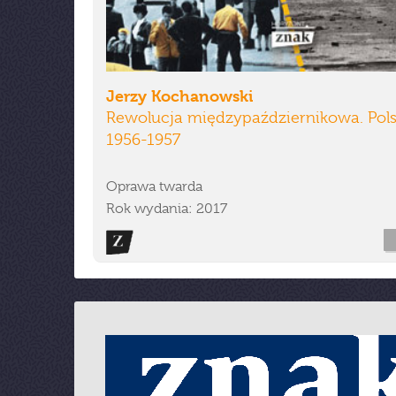
Jerzy Kochanowski
Rewolucja międzypaździernikowa. Pol
1956-1957
Oprawa twarda
Rok wydania: 2017