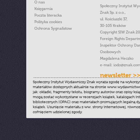
O nas
Społeczny Instytut W
Księgarnia
Znak Sp. z o.o.,
Poczta literacka
ul. Kościuszki 37,
Polityka cookies
30-105 Kraków
Ochrona Sygnalistow
Copyright SIW Znak 2
Foreign Rights Depart
Inspektor Ochrony Da
Osobowych
Magdalena Heczko
e-mail:
iodo@znak.com
newsletter >
Społeczny Instytut Wydawniczy Znak wyraża zgodę na wykorzy
materiałów dostępnych aktualnie na stronie www.wydawnictwoz
jak: okładki, fragmenty tekstu, biogramy autorów oraz opisy ksią
mogą zostać wykorzystane w recenzjach książek, katalogach i
bibliotecznych (OPAC) oraz materiałach promujących legalną dy
książek. Usunięcie materiału z ww. strony internetowej, równoz
cofnięciem udzielonej zgody.