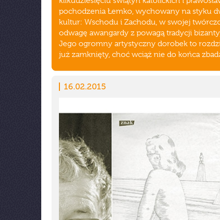
kilkudziesięciu świątyń katolickich i prawosł
pochodzenia Łemko, wychowany na styku 
kultur: Wschodu i Zachodu, w swojej twórczo
odwagę awangardy z powagą tradycji bizantyj
Jego ogromny artystyczny dorobek to rozdzi
już zamknięty, choć wciąż nie do końca zbad
16.02.2015