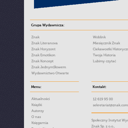
Grupa Wydawnicza:
Znak
Woblink
Znak Literanova
Miesięcznik Znak
Znak Horyzont
Ciekawostki Historyc
Znak Emotikon
Twoja Historia
Znak Koncept
Lubimy czytać
Znak JednymSłowem
Wydawnictwo Otwarte
Menu:
Kontakt:
Aktualności
12 619 95 00
Książki
sekretariat@znak.com
Autorzy
O nas
Społeczny Instytut W
Księgarnia
Znak Sp. z o.o.,