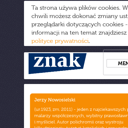
Ta strona używa plików cookies. W
chwili możesz dokonać zmiany us
przeglądarki dotyczących cookies
-
informacji na ten temat znajdziesz
polityce prywatności
.
ME
Jerzy Nowosielski
(ur.1923, zm. 2011) - jeden z najciekawszych 
malarzy współczesnych, wybitny prawosławn
i myśliciel. Autor polichromii oraz wystroju