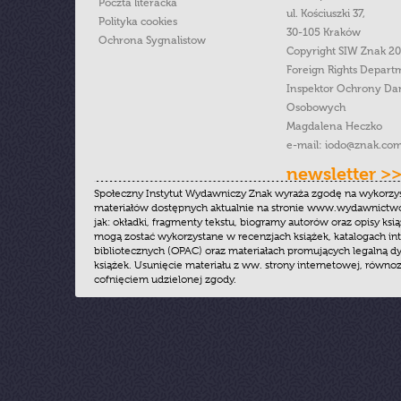
Poczta literacka
ul. Kościuszki 37,
Polityka cookies
30-105 Kraków
Ochrona Sygnalistow
Copyright SIW Znak 2
Foreign Rights Depart
Inspektor Ochrony Da
Osobowych
Magdalena Heczko
e-mail:
iodo@znak.com
newsletter >
Społeczny Instytut Wydawniczy Znak wyraża zgodę na wykorzy
materiałów dostępnych aktualnie na stronie www.wydawnictwoz
jak: okładki, fragmenty tekstu, biogramy autorów oraz opisy ksią
mogą zostać wykorzystane w recenzjach książek, katalogach i
bibliotecznych (OPAC) oraz materiałach promujących legalną dy
książek. Usunięcie materiału z ww. strony internetowej, równoz
cofnięciem udzielonej zgody.