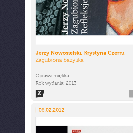
Jerzy Nowosielski, Krystyna Czerni
Zagubiona bazylika
Oprawa miękka
Rok wydania: 2013
06.02.2012