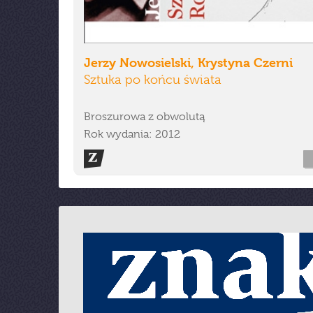
Jerzy Nowosielski, Krystyna Czerni
Sztuka po końcu świata
Broszurowa z obwolutą
Rok wydania: 2012