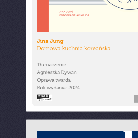
Jina Jung
Domowa kuchnia koreańska
Tłumaczenie
Agnieszka Dywan
Oprawa twarda
Rok wydania: 2024