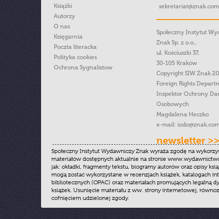
Książki
sekretariat@znak.com
Autorzy
O nas
Społeczny Instytut W
Księgarnia
Znak Sp. z o.o.,
Poczta literacka
ul. Kościuszki 37,
Polityka cookies
30-105 Kraków
Ochrona Sygnalistow
Copyright SIW Znak 2
Foreign Rights Depart
Inspektor Ochrony Da
Osobowych
Magdalena Heczko
e-mail:
iodo@znak.com
newsletter >
Społeczny Instytut Wydawniczy Znak wyraża zgodę na wykorzy
materiałów dostępnych aktualnie na stronie www.wydawnictwoz
jak: okładki, fragmenty tekstu, biogramy autorów oraz opisy ksią
mogą zostać wykorzystane w recenzjach książek, katalogach i
bibliotecznych (OPAC) oraz materiałach promujących legalną dy
książek. Usunięcie materiału z ww. strony internetowej, równoz
cofnięciem udzielonej zgody.