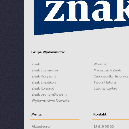
Grupa Wydawnicza:
Znak
Woblink
Znak Literanova
Miesięcznik Znak
Znak Horyzont
Ciekawostki Historyc
Znak Emotikon
Twoja Historia
Znak Koncept
Lubimy czytać
Znak JednymSłowem
Wydawnictwo Otwarte
Menu:
Kontakt:
Aktualności
12 619 95 00