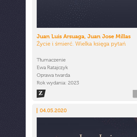
Juan Luis Arsuaga, Juan Jose Millas
Życie i śmierć. Wielka księga pytań
Tłumaczenie
Ewa Ratajczyk
Oprawa twarda
Rok wydania: 2023
04.05.2020