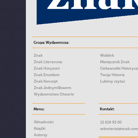
Grupa Wydawnicza:
Znak
Woblink
Znak Literanova
Miesięcznik Znak
Znak Horyzont
Ciekawostki Historyc
Znak Emotikon
Twoja Historia
Znak Koncept
Lubimy czytać
Znak JednymSłowem
Wydawnictwo Otwarte
Menu:
Kontakt:
Aktualności
12 619 95 00
Książki
sekretariat@znak.com
Autorzy