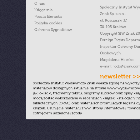
O nas
Społeczny Instytut W
Księgarnia
Znak Sp. z o.o.,
Poczta literacka
ul. Kościuszki 37,
Polityka cookies
30-105 Kraków
Ochrona Sygnalistow
Copyright SIW Znak 2
Foreign Rights Depart
Inspektor Ochrony Da
Osobowych
Magdalena Heczko
e-mail:
iodo@znak.com
newsletter >
Społeczny Instytut Wydawniczy Znak wyraża zgodę na wykorzy
materiałów dostępnych aktualnie na stronie www.wydawnictwoz
jak: okładki, fragmenty tekstu, biogramy autorów oraz opisy ksią
mogą zostać wykorzystane w recenzjach książek, katalogach i
bibliotecznych (OPAC) oraz materiałach promujących legalną dy
książek. Usunięcie materiału z ww. strony internetowej, równoz
cofnięciem udzielonej zgody.