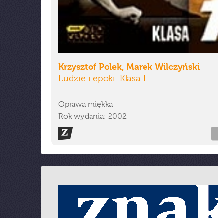
Krzysztof Polek, Marek Wilczyński
Ludzie i epoki. Klasa I
Oprawa miękka
Rok wydania: 2002