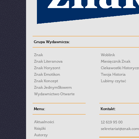
Grupa Wydawnicza:
Znak
Woblink
Znak Literanova
Miesięcznik Znak
Znak Horyzont
Ciekawostki Historyc
Znak Emotikon
Twoja Historia
Znak Koncept
Lubimy czytać
Znak JednymSłowem
Wydawnictwo Otwarte
Menu:
Kontakt:
Aktualności
12 619 95 00
Książki
sekretariat@znak.com
Autorzy