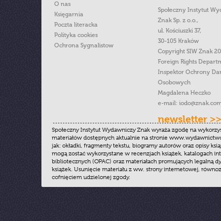
O nas
Społeczny Instytut W
Księgarnia
Znak Sp. z o.o.,
Poczta literacka
ul. Kościuszki 37,
Polityka cookies
30-105 Kraków
Ochrona Sygnalistow
Copyright SIW Znak 2
Foreign Rights Depart
Inspektor Ochrony Da
Osobowych
Magdalena Heczko
e-mail:
iodo@znak.com
newsletter >
Społeczny Instytut Wydawniczy Znak wyraża zgodę na wykorzy
materiałów dostępnych aktualnie na stronie www.wydawnictwoz
jak: okładki, fragmenty tekstu, biogramy autorów oraz opisy ksią
mogą zostać wykorzystane w recenzjach książek, katalogach i
bibliotecznych (OPAC) oraz materiałach promujących legalną dy
książek. Usunięcie materiału z ww. strony internetowej, równoz
cofnięciem udzielonej zgody.