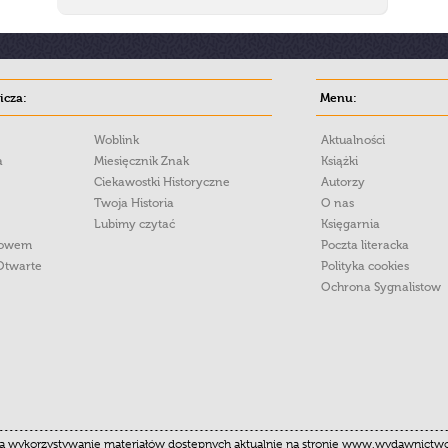
cza:
Menu:
Woblink
Aktualności
a
Miesięcznik Znak
Książki
Ciekawostki Historyczne
Autorzy
Twoja Historia
O nas
Lubimy czytać
Księgarnia
łowem
Poczta literacka
Otwarte
Polityka cookies
Ochrona Sygnalistow
 wykorzystywanie materiałów dostępnych aktualnie na stronie www.wydawnictwoznak