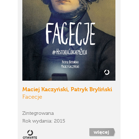
Maciej Kaczyński, Patryk Bryliński
Facecje
Zintegrowana
Rok wydania: 2015
więcej