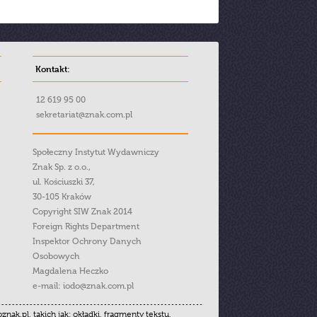
Kontakt:
12 619 95 00
sekretariat@znak.com.pl
Społeczny Instytut Wydawniczy
Znak Sp. z o.o.,
ul. Kościuszki 37,
30-105 Kraków
Copyright SIW Znak 2014
Foreign Rights Department
Inspektor Ochrony Danych
Osobowych
Magdalena Heczko
e-mail:
iodo@znak.com.pl
.pl, takich jak: okładki, fragmenty tekstu,