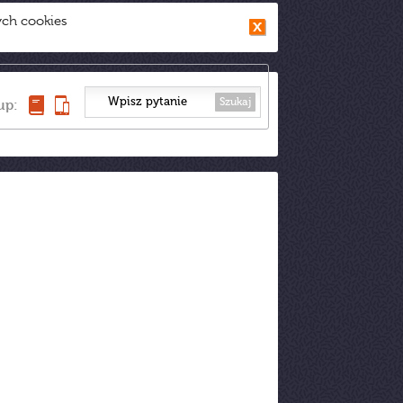
ych cookies
Szukaj
up: