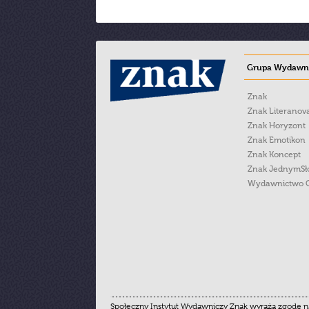
Grupa Wydawni
Znak
Znak Literanov
Znak Horyzont
Znak Emotikon
Znak Koncept
Znak JednymS
Wydawnictwo 
Społeczny Instytut Wydawniczy Znak wyraża zgodę na