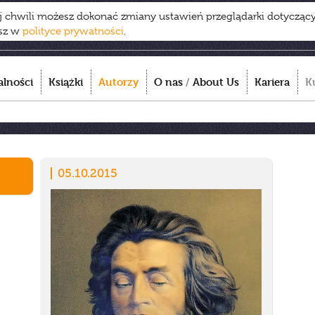
ej chwili możesz dokonać zmiany ustawień przeglądarki dotycząc
esz w
polityce prywatności
.
alności
Książki
Autorzy
O nas
/
About Us
Kariera
K
05.10.2015