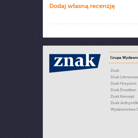
Dodaj własną recenzję
Grupa Wydawni
Znak
Znak Literanov
Znak Horyzont
Znak Emotikon
Znak Koncept
Znak JednymS
Wydawnictwo 