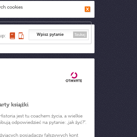
ych cookies
Szukaj
up:
rty książki
istoria jest tu coachem życia, a wielkie
óbują odpowiedzieć na pytanie: „jak żyć?”.
yjących posiadaczy fałszywych kont