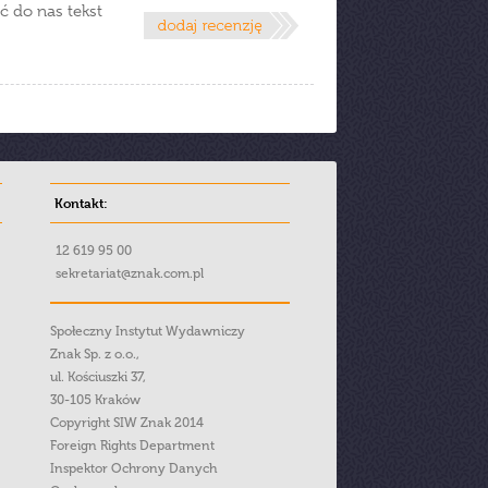
ć do nas tekst
Kontakt:
12 619 95 00
sekretariat@znak.com.pl
Społeczny Instytut Wydawniczy
Znak Sp. z o.o.,
ul. Kościuszki 37,
30-105 Kraków
Copyright SIW Znak 2014
Foreign Rights Department
Inspektor Ochrony Danych