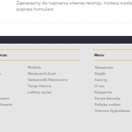
Zapraszamy do napisania własnej recenzji, możesz wysła
poprzez formularz.
cza:
Menu:
Woblink
Aktualności
a
Miesięcznik Znak
Książki
Ciekawostki Historyczne
Autorzy
Twoja Historia
O nas
Lubimy czytać
Księgarnia
łowem
Poczta literacka
Otwarte
Polityka cookies
Ochrona Sygnalistow