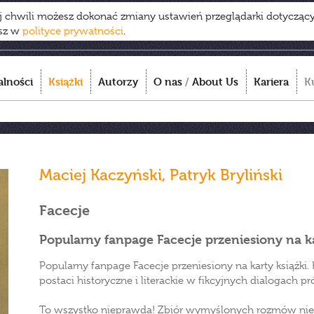
ej chwili możesz dokonać zmiany ustawień przeglądarki dotycząc
esz w
polityce prywatności
.
alności
Książki
Autorzy
O nas
/
About Us
Kariera
K
Maciej Kaczyński
,
Patryk Bryliński
Facecje
Popularny fanpage Facecje przeniesiony na ka
Popularny fanpage Facecje przeniesiony na karty książki. H
postaci historyczne i literackie w fikcyjnych dialogach pr
To wszystko nieprawda! Zbiór wymyślonych rozmów nież