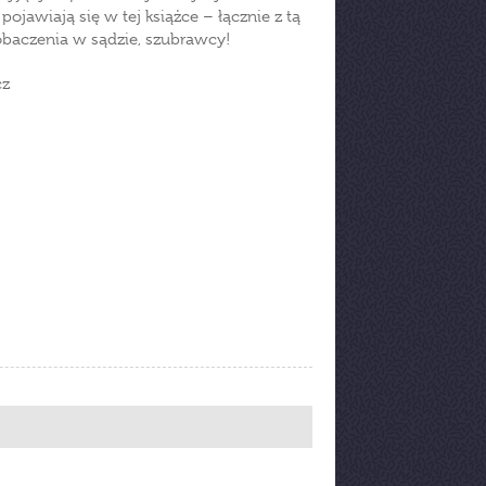
ojawiają się w tej książce – łącznie z tą
baczenia w sądzie, szubrawcy!
cz