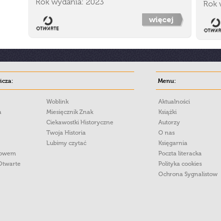
Rok wydania: 2023
Rok 
więcej
cza:
Menu:
Woblink
Aktualności
a
Miesięcznik Znak
Książki
Ciekawostki Historyczne
Autorzy
Twoja Historia
O nas
Lubimy czytać
Księgarnia
łowem
Poczta literacka
Otwarte
Polityka cookies
Ochrona Sygnalistow