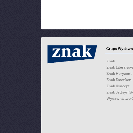
Grupa Wydawni
Znak
Znak Literanov
Znak Horyzont
Znak Emotikon
Znak Koncept
Znak JednymS
Wydawnictwo 