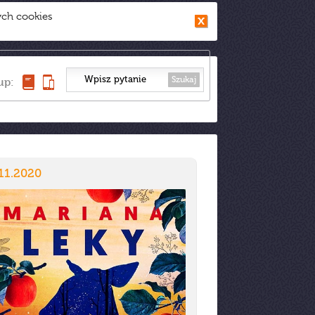
ych cookies
Szukaj
up:
11.2020