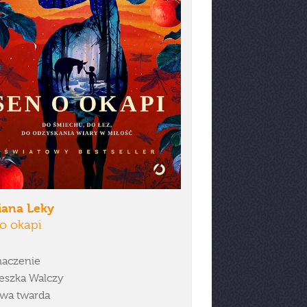
iana Leky
o okapi
aczenie
eszka Walczy
wa twarda