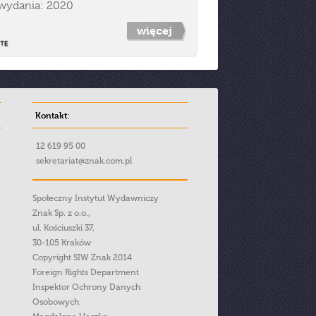
wydania: 2020
więcej
Kontakt:
12 619 95 00
sekretariat@znak.com.pl
Społeczny Instytut Wydawniczy
Znak Sp. z o.o.,
ul. Kościuszki 37,
30-105 Kraków
Copyright SIW Znak 2014
Foreign Rights Department
Inspektor Ochrony Danych
Osobowych