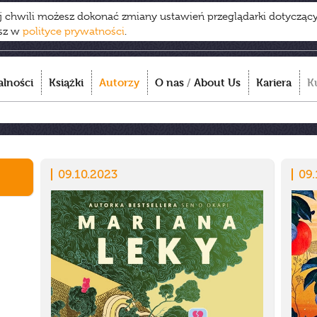
ej chwili możesz dokonać zmiany ustawień przeglądarki dotycząc
esz w
polityce prywatności
.
alności
Książki
Autorzy
O nas
/
About Us
Kariera
K
09.10.2023
09.