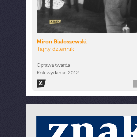
Miron Białoszewski
Tajny dziennik
Oprawa twarda
Rok wydania: 2012