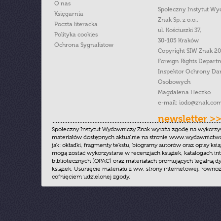
O nas
Społeczny Instytut W
Księgarnia
Znak Sp. z o.o.,
Poczta literacka
ul. Kościuszki 37,
Polityka cookies
30-105 Kraków
Ochrona Sygnalistow
Copyright SIW Znak 2
Foreign Rights Depart
Inspektor Ochrony Da
Osobowych
Magdalena Heczko
e-mail:
iodo@znak.com
newsletter >
Społeczny Instytut Wydawniczy Znak wyraża zgodę na wykorzy
materiałów dostępnych aktualnie na stronie www.wydawnictwoz
jak: okładki, fragmenty tekstu, biogramy autorów oraz opisy ksią
mogą zostać wykorzystane w recenzjach książek, katalogach i
bibliotecznych (OPAC) oraz materiałach promujących legalną dy
książek. Usunięcie materiału z ww. strony internetowej, równoz
cofnięciem udzielonej zgody.