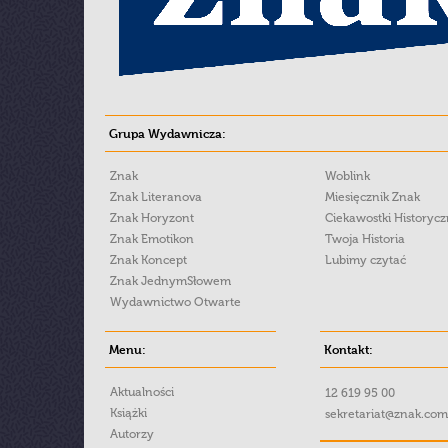
Grupa Wydawnicza:
Znak
Woblink
Znak Literanova
Miesięcznik Znak
Znak Horyzont
Ciekawostki Historyc
Znak Emotikon
Twoja Historia
Znak Koncept
Lubimy czytać
Znak JednymSłowem
Wydawnictwo Otwarte
Menu:
Kontakt:
Aktualności
12 619 95 00
Książki
sekretariat@znak.com
Autorzy