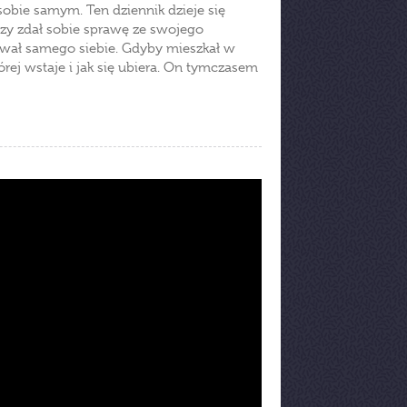
obie samym. Ten dziennik dzieje się
szy zdał sobie sprawę ze swojego
awał samego siebie. Gdyby mieszkał w
tórej wstaje i jak się ubiera. On tymczasem