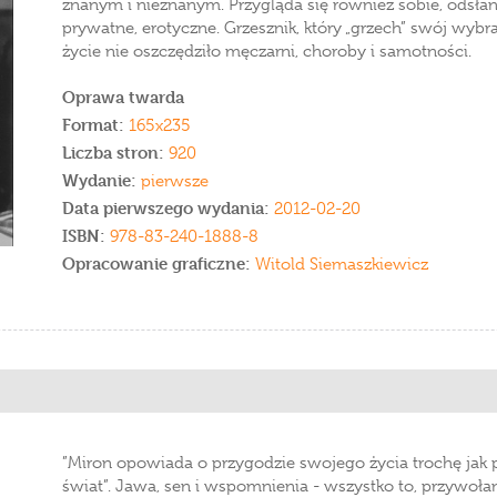
znanym i nieznanym. Przygląda się również sobie, odsłani
prywatne, erotyczne. Grzesznik, który „grzech” swój wybr
życie nie oszczędziło męczarni, choroby i samotności.
Oprawa twarda
Format:
165x235
Liczba stron:
920
Wydanie:
pierwsze
Data pierwszego wydania:
2012-02-20
ISBN:
978-83-240-1888-8
Opracowanie graficzne:
Witold Siemaszkiewicz
”Miron opowiada o przygodzie swojego życia trochę jak p
świat”. Jawa, sen i wspomnienia - wszystko to, przywoła