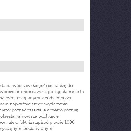
stania warszawskiego" nie należę do
wórczość, choć zawsze pociągała mnie ta
analnymi czerpanymi z codzienności.
mianem najważniejszego wydarzenia
pierw poznać pisarza, a dopiero później
ę określa najnowszą publikację
ron, ale o fakt, iż napisać prawie 1000
, zwyczajnym, pozbawionym