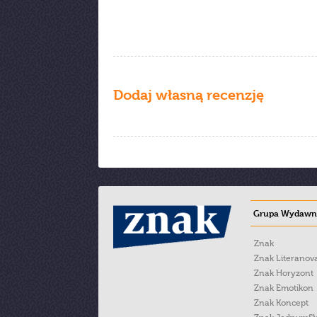
Dodaj własną recenzję
Grupa Wydawni
Znak
Znak Literanov
Znak Horyzont
Znak Emotikon
Znak Koncept