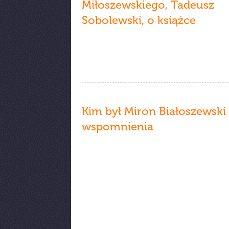
Miłoszewskiego, Tadeusz
Sobolewski, o książce
Kim był Miron Białoszewski 
wspomnienia