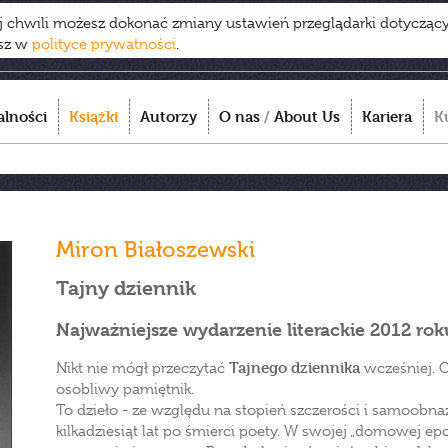
ej chwili możesz dokonać zmiany ustawień przeglądarki dotycząc
esz w
polityce prywatności
.
alności
Książki
Autorzy
O nas
/
About Us
Kariera
K
Miron Białoszewski
Tajny dziennik
Najważniejsze wydarzenie literackie 2012 rok
Tajnego dziennika
Nikt nie mógł przeczytać
wcześniej. C
osobliwy pamiętnik.
To dzieło - ze względu na stopień szczerości i samoobn
kilkadziesiąt lat po śmierci poety. W swojej „domowej ep