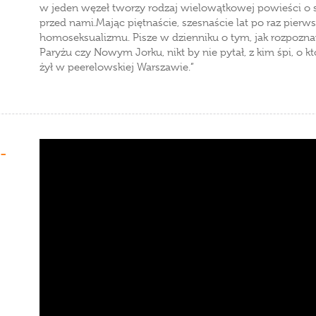
w jeden węzeł tworzy rodzaj wielowątkowej powieści o s
przed nami.Mając piętnaście, szesnaście lat po raz pierw
homoseksualizmu. Pisze w dzienniku o tym, jak rozpozn
Paryżu czy Nowym Jorku, nikt by nie pytał, z kim śpi, o k
żył w peerelowskiej Warszawie.”
-