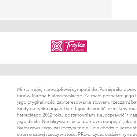
Mimo mojej niewątpliwej sympatii do „Pamiętnika z pow
fanów Mirona Białoszewskiego. Za mało poznałam jego t
jego oryginalność, zainteresowanie słowem, rzeczami b
Kiedy na rynku pojawił się „Tajny dziennik", określany 
literackiego 2012 roku, postanowiłam się „poprawić" i naj
jego dzieła. Nie ukrywam, iż ta „domowa epopeja", jak si
Białoszewskiego, zaskoczyła mnie. I nie chodzi o liczbę st
stron o szarej rzeczywistości PRL-u, życiu codziennym