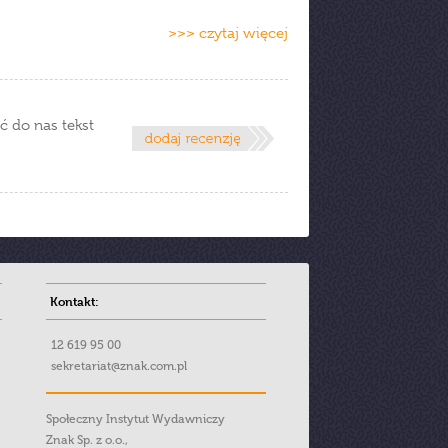
>>> czytaj więcej
ć do nas tekst
Kontakt:
12 619 95 00
sekretariat@znak.com.pl
Społeczny Instytut Wydawniczy
Znak Sp. z o.o.,