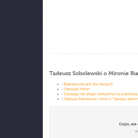
Tadeusz Sobolewski o Mironie Bi
›
Białoszewski jest dla młodych
›
Człowiek Miron
›
Dlaczego tak długo czekaliśmy na publikację
›
Tadeusz Sobolewski: Miron z ”Tajnego dzienn