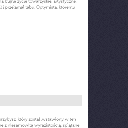
a bujne życie towarzyskie, artystyczne,
ał i przełamał tabu. Optymista, któremu
rzybysz, który został „wstawiony w ten
ne z niesamowitą wyrazistością, splątane