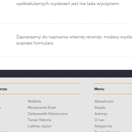
spektakularnych wydarzeń jest nie lada wyczynem.
Zapraszamy do napisania własnej recenzji, możesz wysła
poprzez formularz.
cza:
Menu:
Woblink
Aktualności
a
Miesięcznik Znak
Książki
Ciekawostki Historyczne
Autorzy
Twoja Historia
O nas
Lubimy czytać
Księgarnia