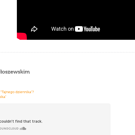
ałoszewskim
 ”Tajnego dziennika”?
ika”