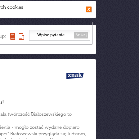
ych cookies
Szukaj
up:
u!
ała twórczość Białoszewskiego to
ażenia - mogło zostać wydane dopiero
opei” Białoszewski przygląda się ludziom,