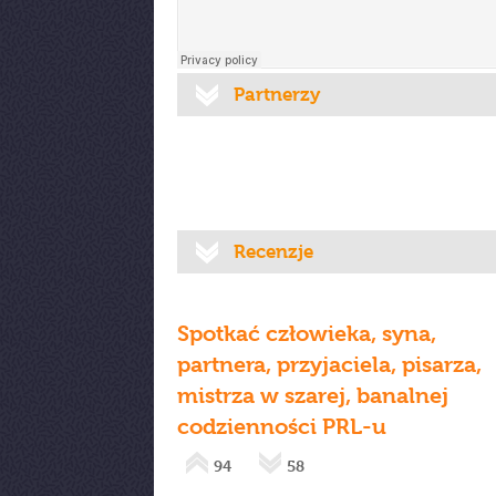
Partnerzy
Recenzje
Spotkać człowieka, syna,
partnera, przyjaciela, pisarza,
mistrza w szarej, banalnej
codzienności PRL-u
94
58