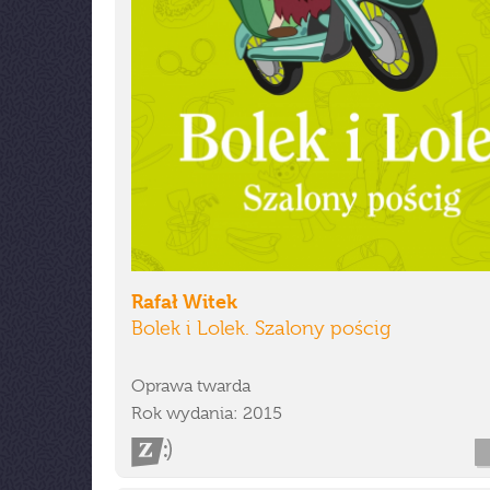
Rafał Witek
Bolek i Lolek. Szalony pościg
Oprawa twarda
Rok wydania: 2015