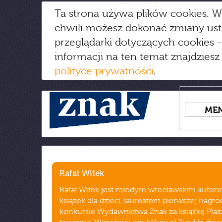
Ta strona używa plików cookies. W
chwili możesz dokonać zmiany us
przeglądarki dotyczących cookies
-
informacji na ten temat znajdziesz
polityce prywatności
.
ME
Rafał Witek
Rafał Witek jest młodym wrocławskim autor
książek dla dzieci, laureatem pierwszej nagr
konkursie Wydawnictwa Znak za książkę Plaż