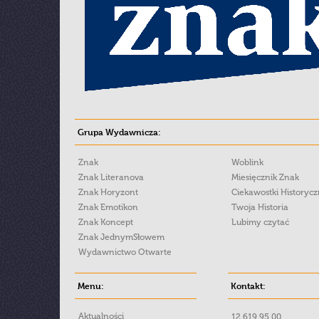
Grupa Wydawnicza:
Znak
Woblink
Znak Literanova
Miesięcznik Znak
Znak Horyzont
Ciekawostki Historyc
Znak Emotikon
Twoja Historia
Znak Koncept
Lubimy czytać
Znak JednymSłowem
Wydawnictwo Otwarte
Menu:
Kontakt:
Aktualności
12 619 95 00