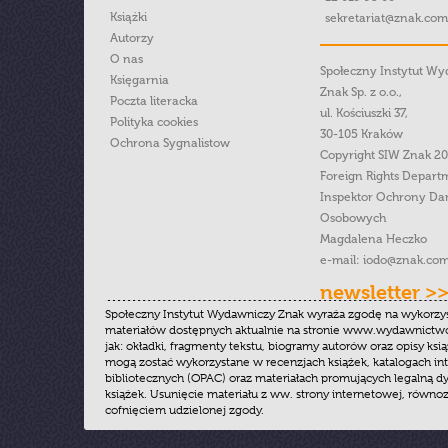
Książki
sekretariat@znak.com
Autorzy
O nas
Społeczny Instytut W
Księgarnia
Znak Sp. z o.o.,
Poczta literacka
ul. Kościuszki 37,
Polityka cookies
30-105 Kraków
Ochrona Sygnalistow
Copyright SIW Znak 2
Foreign Rights Depart
Inspektor Ochrony Da
Osobowych
Magdalena Heczko
e-mail:
iodo@znak.com
newsletter >
Społeczny Instytut Wydawniczy Znak wyraża zgodę na wykorzy
materiałów dostępnych aktualnie na stronie www.wydawnictwoz
jak: okładki, fragmenty tekstu, biogramy autorów oraz opisy ksią
mogą zostać wykorzystane w recenzjach książek, katalogach i
bibliotecznych (OPAC) oraz materiałach promujących legalną dy
książek. Usunięcie materiału z ww. strony internetowej, równoz
cofnięciem udzielonej zgody.