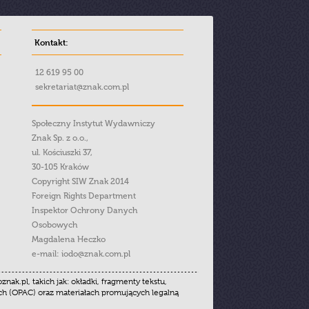
Kontakt:
12 619 95 00
sekretariat@znak.com.pl
Społeczny Instytut Wydawniczy
Znak Sp. z o.o.,
ul. Kościuszki 37,
30-105 Kraków
Copyright SIW Znak 2014
Foreign Rights Department
Inspektor Ochrony Danych
Osobowych
Magdalena Heczko
e-mail:
iodo@znak.com.pl
.pl, takich jak: okładki, fragmenty tekstu,
ych (OPAC) oraz materiałach promujących legalną