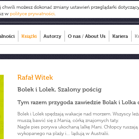
ej chwili możesz dokonać zmiany ustawień przeglądarki dotycząc
esz w
polityce prywatności
.
alności
Książki
Autorzy
O nas
/
About Us
Kariera
K
Rafał Witek
Bolek i Lolek. Szalony pościg
Tym razem przygoda zawiedzie Bolak i Lolka do
Bolek i Lolek spędzają wakacje nad morzem. Wszyscy leżą
muszą bawić się z Manią, córką znajomych taty.
Nagle pies porywa ukochaną lalkę Mani. Chłopcy ruszają
wykopanego na plaży i… lądują w Australii.