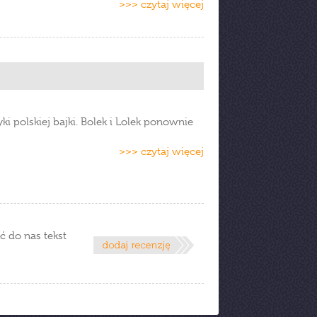
>>> czytaj więcej
ki polskiej bajki. Bolek i Lolek ponownie
>>> czytaj więcej
ć do nas tekst