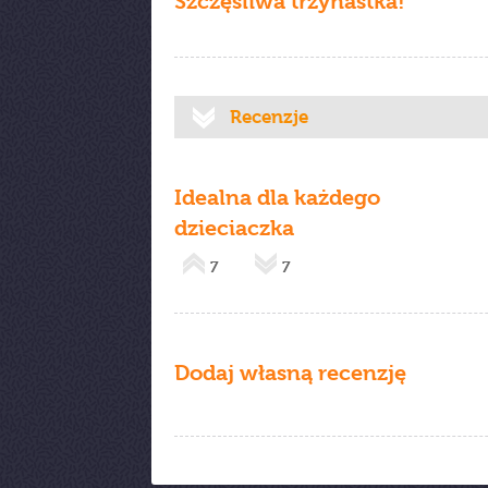
Szczęśliwa trzynastka!
Recenzje
Idealna dla każdego
dzieciaczka
7
7
Dodaj własną recenzję