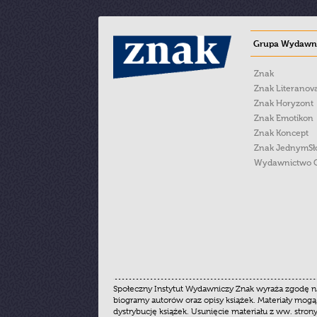
Grupa Wydawni
Znak
Znak Literanov
Znak Horyzont
Znak Emotikon
Znak Koncept
Znak JednymS
Wydawnictwo 
Społeczny Instytut Wydawniczy Znak wyraża zgodę na
biogramy autorów oraz opisy książek. Materiały mogą
dystrybucję książek. Usunięcie materiału z ww. stron