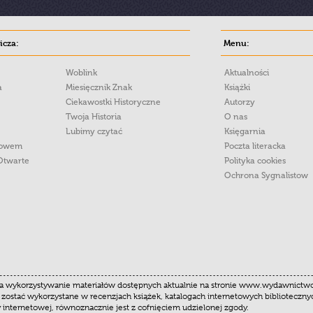
cza:
Menu:
Woblink
Aktualności
a
Miesięcznik Znak
Książki
Ciekawostki Historyczne
Autorzy
Twoja Historia
O nas
Lubimy czytać
Księgarnia
łowem
Poczta literacka
Otwarte
Polityka cookies
Ochrona Sygnalistow
 wykorzystywanie materiałów dostępnych aktualnie na stronie www.wydawnictwoznak
 zostać wykorzystane w recenzjach książek, katalogach internetowych biblioteczn
y internetowej, równoznacznie jest z cofnięciem udzielonej zgody.