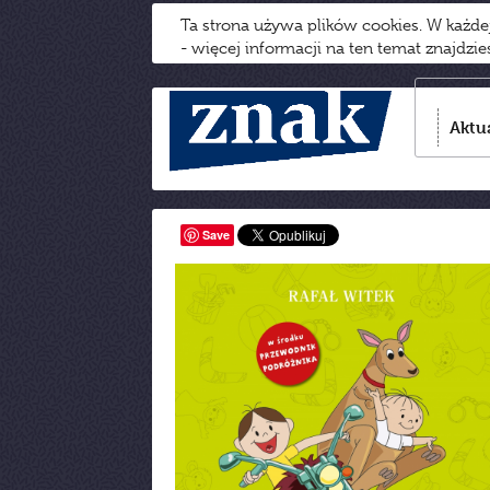
Ta strona używa plików cookies. W każd
- więcej informacji na ten temat znajdzi
Aktu
Save