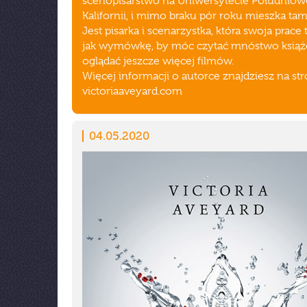
scenopisarstwo na Uniwersytecie Południow
Kalifornii, i mimo braku pór roku mieszka tam
Jest pisarka i scenarzystka, która swoja prace 
jak wymówkę, by móc czytać mnóstwo książe
oglądać jeszcze więcej filmów.
Więcej informacji o autorce znajdziesz na str
victoriaaveyard.com
04.05.2020