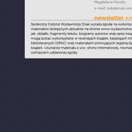
Magdalena Heczko
e-mail:
iodo@znak.com
newsletter >
Społeczny Instytut Wydawniczy Znak wyraża zgodę na wykorzy
materiałów dostępnych aktualnie na stronie www.wydawnictwoz
jak: okładki, fragmenty tekstu, biogramy autorów oraz opisy ksią
mogą zostać wykorzystane w recenzjach książek, katalogach i
bibliotecznych (OPAC) oraz materiałach promujących legalną dy
książek. Usunięcie materiału z ww. strony internetowej, równoz
cofnięciem udzielonej zgody.