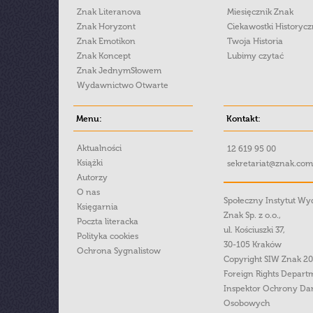
Znak Literanova
Miesięcznik Znak
Znak Horyzont
Ciekawostki Historyc
Znak Emotikon
Twoja Historia
Znak Koncept
Lubimy czytać
Znak JednymSłowem
Wydawnictwo Otwarte
Menu:
Kontakt:
Aktualności
12 619 95 00
Książki
sekretariat@znak.com
Autorzy
O nas
Społeczny Instytut W
Księgarnia
Znak Sp. z o.o.,
Poczta literacka
ul. Kościuszki 37,
Polityka cookies
30-105 Kraków
Ochrona Sygnalistow
Copyright SIW Znak 2
Foreign Rights Depart
Inspektor Ochrony Da
Osobowych