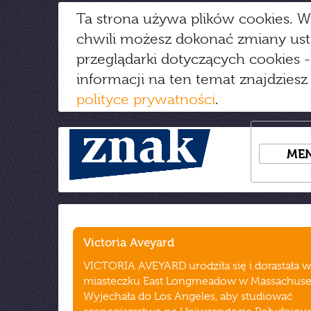
Ta strona używa plików cookies. W
chwili możesz dokonać zmiany us
przeglądarki dotyczących cookies
-
informacji na ten temat znajdziesz
polityce prywatności
.
ME
Victoria Aveyard
VICTORIA AVEYARD urodziła się i dorastała
miasteczku East Longmeadow w Massachuset
Wyjechała do Los Angeles, aby studiować