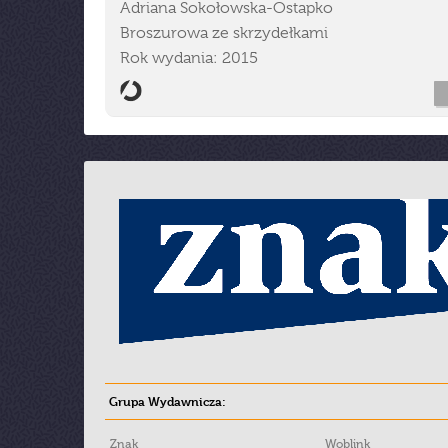
Adriana Sokołowska-Ostapko
Broszurowa ze skrzydełkami
Rok wydania: 2015
Grupa Wydawnicza:
Znak
Woblink