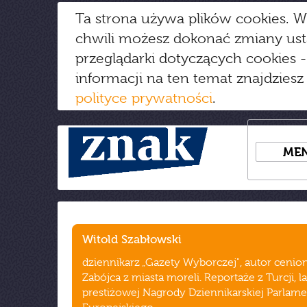
Ta strona używa plików cookies. W
chwili możesz dokonać zmiany us
przeglądarki dotyczących cookies
-
informacji na ten temat znajdziesz
polityce prywatności
.
ME
Witold Szabłowski
dziennikarz „Gazety Wyborczej", autor cenion
Zabójca z miasta moreli. Reportaże z Turcji, l
prestiżowej Nagrody Dziennikarskiej Parlam