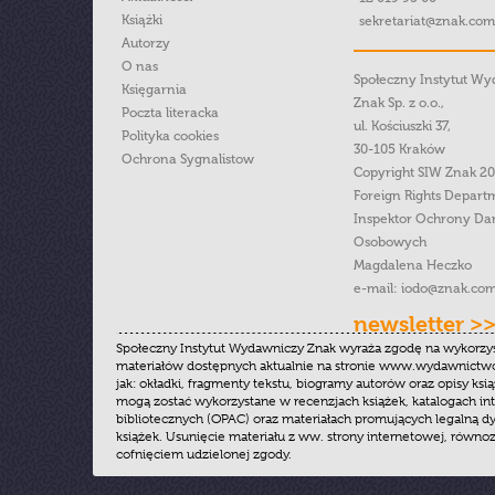
Książki
sekretariat@znak.com
Autorzy
O nas
Społeczny Instytut W
Księgarnia
Znak Sp. z o.o.,
Poczta literacka
ul. Kościuszki 37,
Polityka cookies
30-105 Kraków
Ochrona Sygnalistow
Copyright SIW Znak 2
Foreign Rights Depart
Inspektor Ochrony Da
Osobowych
Magdalena Heczko
e-mail:
iodo@znak.com
newsletter >
Społeczny Instytut Wydawniczy Znak wyraża zgodę na wykorzy
materiałów dostępnych aktualnie na stronie www.wydawnictwoz
jak: okładki, fragmenty tekstu, biogramy autorów oraz opisy ksią
mogą zostać wykorzystane w recenzjach książek, katalogach i
bibliotecznych (OPAC) oraz materiałach promujących legalną dy
książek. Usunięcie materiału z ww. strony internetowej, równoz
cofnięciem udzielonej zgody.