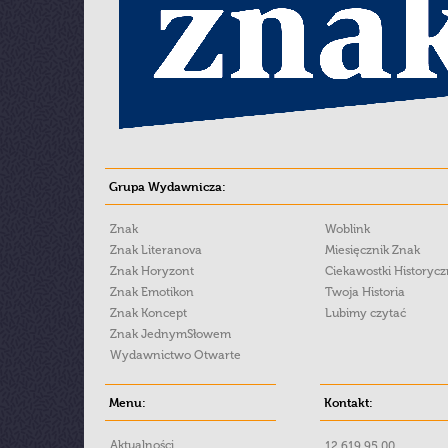
Grupa Wydawnicza:
Znak
Woblink
Znak Literanova
Miesięcznik Znak
Znak Horyzont
Ciekawostki Historyc
Znak Emotikon
Twoja Historia
Znak Koncept
Lubimy czytać
Znak JednymSłowem
Wydawnictwo Otwarte
Menu:
Kontakt:
Aktualności
12 619 95 00