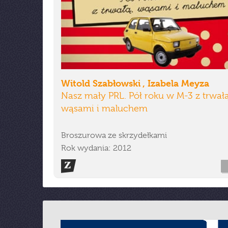
Witold Szabłowski , Izabela Meyza
Nasz mały PRL. Pół roku w M-3 z trwałą
wąsami i maluchem
Broszurowa ze skrzydełkami
Rok wydania: 2012