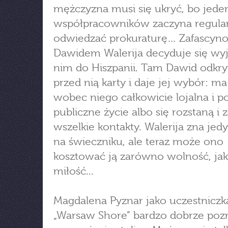
mężczyzna musi się ukryć, bo jede
współpracowników zaczyna regula
odwiedzać prokuraturę… Zafascyn
Dawidem Walerija decyduje się wy
nim do Hiszpanii. Tam Dawid odkr
przed nią karty i daje jej wybór: ma
wobec niego całkowicie lojalna i p
publiczne życie albo się rozstaną i
wszelkie kontakty. Walerija zna jedy
na świeczniku, ale teraz może ono
kosztować ją zarówno wolność, jak
miłość...
Magdalena Pyznar jako uczestniczk
„Warsaw Shore” bardzo dobrze poz