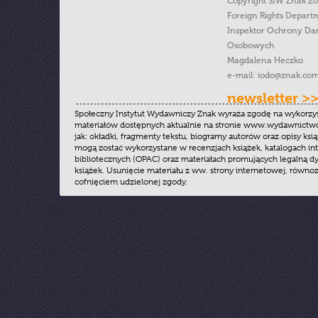
Copyright SIW Znak 2
Foreign Rights Depart
Inspektor Ochrony Da
Osobowych
Magdalena Heczko
e-mail:
iodo@znak.com
newsletter >
Społeczny Instytut Wydawniczy Znak wyraża zgodę na wykorzy
materiałów dostępnych aktualnie na stronie www.wydawnictwoz
jak: okładki, fragmenty tekstu, biogramy autorów oraz opisy ksią
mogą zostać wykorzystane w recenzjach książek, katalogach i
bibliotecznych (OPAC) oraz materiałach promujących legalną dy
książek. Usunięcie materiału z ww. strony internetowej, równoz
cofnięciem udzielonej zgody.