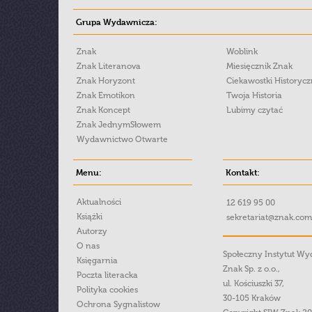
Grupa Wydawnicza:
Znak
Woblink
Znak Literanova
Miesięcznik Znak
Znak Horyzont
Ciekawostki Historyc
Znak Emotikon
Twoja Historia
Znak Koncept
Lubimy czytać
Znak JednymSłowem
Wydawnictwo Otwarte
Menu:
Kontakt:
Aktualności
12 619 95 00
Książki
sekretariat@znak.com
Autorzy
O nas
Społeczny Instytut W
Księgarnia
Znak Sp. z o.o.,
Poczta literacka
ul. Kościuszki 37,
Polityka cookies
30-105 Kraków
Ochrona Sygnalistow