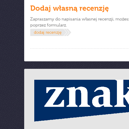
Dodaj własną recenzję
Zapraszamy do napisania własnej recenzji, możes
poprzez formularz.