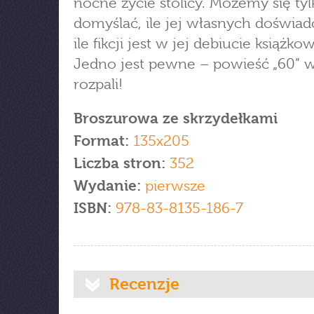
nocne życie stolicy. Możemy się tyl
domyślać, ile jej własnych doświad
ile fikcji jest w jej debiucie książk
Jedno jest pewne – powieść „60” 
rozpali!
Broszurowa ze skrzydełkami
Format:
135x205
Liczba stron:
352
Wydanie:
pierwsze
ISBN:
978-83-8135-186-7
Recenzje