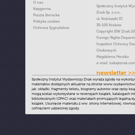
O nas
Społeczny Instytut W
Księgarnia
Znak Sp. z o.o.,
Poczta literacka
ul. Kościuszki 37,
Polityka cookies
30-105 Kraków
Ochrona Sygnalistow
Copyright SIW Znak 2
Foreign Rights Depart
Inspektor Ochrony Da
Osobowych
Magdalena Heczko
e-mail:
iodo@znak.com
newsletter >
Społeczny Instytut Wydawniczy Znak wyraża zgodę na wykorzy
materiałów dostępnych aktualnie na stronie www.wydawnictwoz
jak: okładki, fragmenty tekstu, biogramy autorów oraz opisy ksią
mogą zostać wykorzystane w recenzjach książek, katalogach i
bibliotecznych (OPAC) oraz materiałach promujących legalną dy
książek. Usunięcie materiału z ww. strony internetowej, równoz
cofnięciem udzielonej zgody.