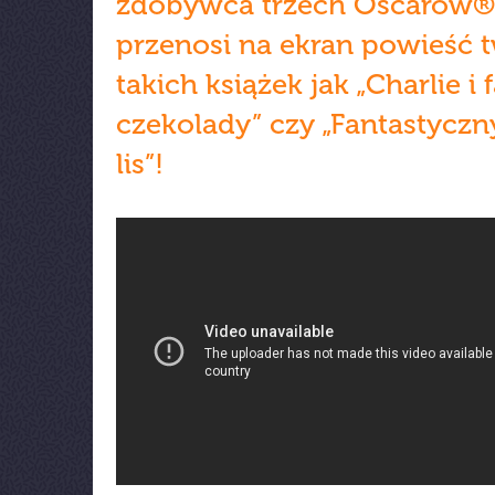
zdobywca trzech Oscarów®
przenosi na ekran powieść 
takich książek jak „Charlie i 
czekolady” czy „Fantastyczn
lis”!