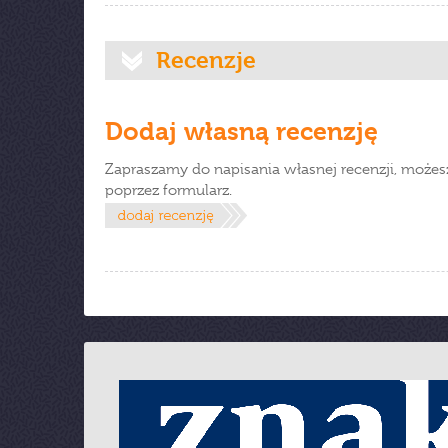
Recenzje
Dodaj własną recenzję
Zapraszamy do napisania własnej recenzji, możes
poprzez formularz.