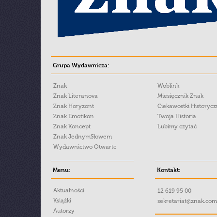
Grupa Wydawnicza:
Znak
Woblink
Znak Literanova
Miesięcznik Znak
Znak Horyzont
Ciekawostki Historyc
Znak Emotikon
Twoja Historia
Znak Koncept
Lubimy czytać
Znak JednymSłowem
Wydawnictwo Otwarte
Menu:
Kontakt:
Aktualności
12 619 95 00
Książki
sekretariat@znak.com
Autorzy