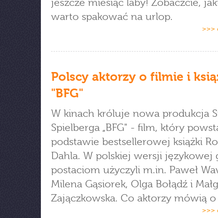
jeszcze miesiąc laby! Zobaczcie, jaki
warto spakować na urlop.
>>> 
Polscy aktorzy o filmie i ksi
"BFG"
W kinach króluje nowa produkcja 
Spielberga „BFG" - film, który powst
podstawie bestsellerowej książki Ro
Dahla. W polskiej wersji językowej
postaciom użyczyli m.in. Paweł Wa
Milena Gąsiorek, Olga Bołądź i Mał
Zajączkowska. Co aktorzy mówią o 
>>> 