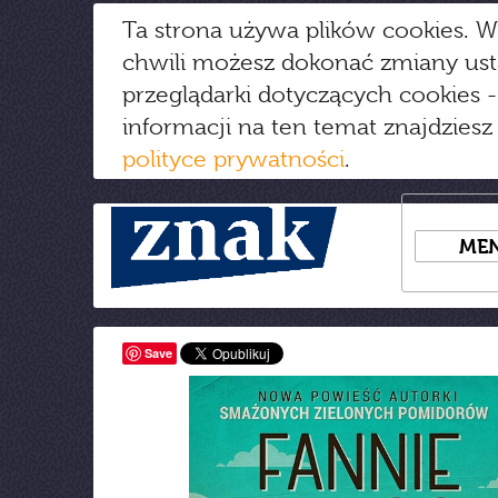
Ta strona używa plików cookies. W
chwili możesz dokonać zmiany us
przeglądarki dotyczących cookies
-
informacji na ten temat znajdziesz
polityce prywatności
.
ME
Save