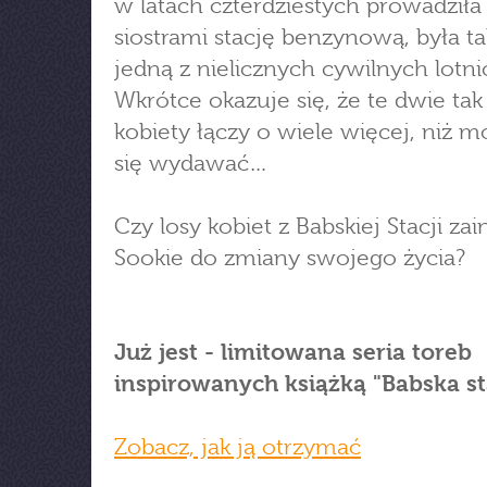
w latach czterdziestych prowadziła
siostrami stację benzynową, była t
jedną z nielicznych cywilnych lotni
Wkrótce okazuje się, że te dwie tak
kobiety łączy o wiele więcej, niż 
się wydawać…
Czy losy kobiet z Babskiej Stacji zai
Sookie do zmiany swojego życia?
Już jest - limitowana seria toreb
inspirowanych książką "Babska st
Zobacz, jak ją otrzymać