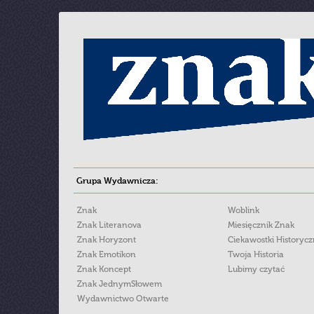
Grupa Wydawnicza:
Znak
Woblink
Znak Literanova
Miesięcznik Znak
Znak Horyzont
Ciekawostki Historyc
Znak Emotikon
Twoja Historia
Znak Koncept
Lubimy czytać
Znak JednymSłowem
Wydawnictwo Otwarte