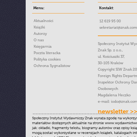
Menu:
Kontakt:
Aktualności
12 619 95 00
Książki
sekretariat@znak.com
Autorzy
O nas
Społeczny Instytut W
Księgarnia
Znak Sp. z o.o.,
Poczta literacka
ul. Kościuszki 37,
Polityka cookies
30-105 Kraków
Ochrona Sygnalistow
Copyright SIW Znak 2
Foreign Rights Depart
Inspektor Ochrony Da
Osobowych
Magdalena Heczko
e-mail:
iodo@znak.com
newsletter >
Społeczny Instytut Wydawniczy Znak wyraża zgodę na wykorzy
materiałów dostępnych aktualnie na stronie www.wydawnictwoz
jak: okładki, fragmenty tekstu, biogramy autorów oraz opisy ksią
mogą zostać wykorzystane w recenzjach książek, katalogach i