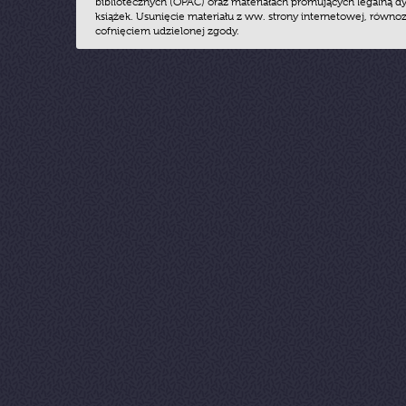
bibliotecznych (OPAC) oraz materiałach promujących legalną dy
książek. Usunięcie materiału z ww. strony internetowej, równoz
cofnięciem udzielonej zgody.