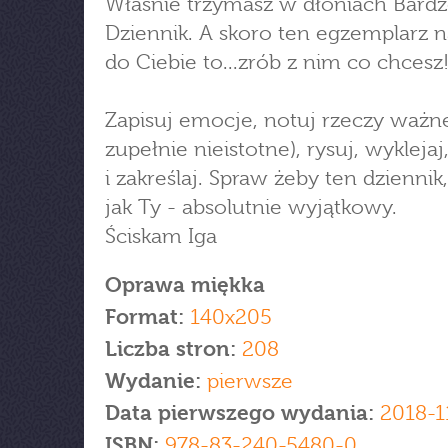
Właśnie trzymasz w dłoniach Bardz
Dziennik. A skoro ten egzemplarz n
do Ciebie to...zrób z nim co chcesz
Zapisuj emocje, notuj rzeczy ważne 
zupełnie nieistotne), rysuj, wyklejaj,
i zakreślaj. Spraw żeby ten dziennik,
jak Ty - absolutnie wyjątkowy.
Ściskam Iga
Oprawa miękka
Format:
140x205
Liczba stron:
208
Wydanie:
pierwsze
Data pierwszego wydania:
2018-1
ISBN:
978-83-240-5480-0