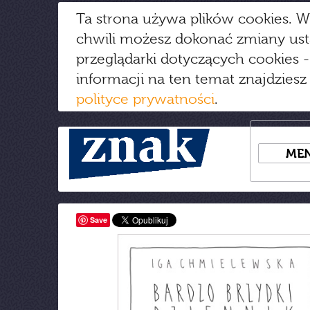
Ta strona używa plików cookies. W
chwili możesz dokonać zmiany us
przeglądarki dotyczących cookies
-
informacji na ten temat znajdziesz
polityce prywatności
.
ME
Save