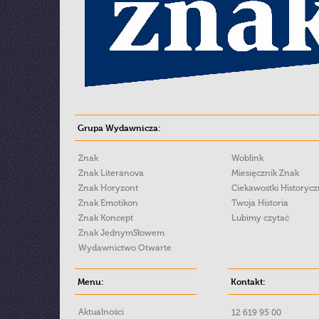
Grupa Wydawnicza:
Znak
Woblink
Znak Literanova
Miesięcznik Znak
Znak Horyzont
Ciekawostki Historyc
Znak Emotikon
Twoja Historia
Znak Koncept
Lubimy czytać
Znak JednymSłowem
Wydawnictwo Otwarte
Menu:
Kontakt:
Aktualności
12 619 95 00