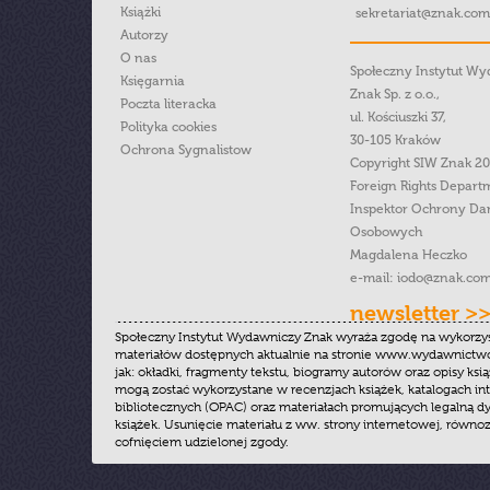
Książki
sekretariat@znak.com
Autorzy
O nas
Społeczny Instytut W
Księgarnia
Znak Sp. z o.o.,
Poczta literacka
ul. Kościuszki 37,
Polityka cookies
30-105 Kraków
Ochrona Sygnalistow
Copyright SIW Znak 2
Foreign Rights Depart
Inspektor Ochrony Da
Osobowych
Magdalena Heczko
e-mail:
iodo@znak.com
newsletter >
Społeczny Instytut Wydawniczy Znak wyraża zgodę na wykorzy
materiałów dostępnych aktualnie na stronie www.wydawnictwoz
jak: okładki, fragmenty tekstu, biogramy autorów oraz opisy ksią
mogą zostać wykorzystane w recenzjach książek, katalogach i
bibliotecznych (OPAC) oraz materiałach promujących legalną dy
książek. Usunięcie materiału z ww. strony internetowej, równoz
cofnięciem udzielonej zgody.