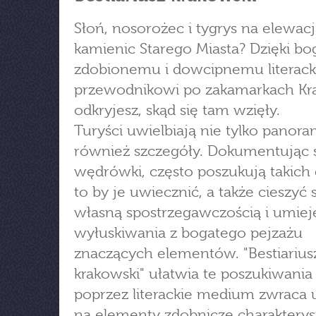
Słoń, nosorożec i tygrys na elewac
kamienic Starego Miasta? Dzięki bo
zdobionemu i dowcipnemu literac
przewodnikowi po zakamarkach K
odkryjesz, skąd się tam wzięły.
Turyści uwielbiają nie tylko panora
również szczegóły. Dokumentując
wędrówki, często poszukują takich d
to by je uwiecznić, a także cieszyć 
własną spostrzegawczością i umiej
wyłuskiwania z bogatego pejzażu
znaczących elementów. "Bestiarius
krakowski" ułatwia te poszukiwania 
poprzez literackie medium zwraca
na elementy zdobnicze charaktery