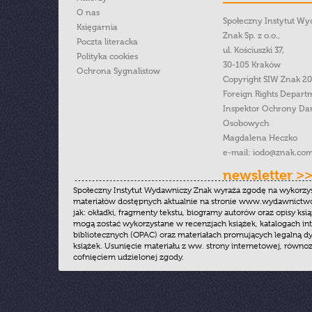
O nas
Społeczny Instytut W
Księgarnia
Znak Sp. z o.o.,
Poczta literacka
ul. Kościuszki 37,
Polityka cookies
30-105 Kraków
Ochrona Sygnalistow
Copyright SIW Znak 2
Foreign Rights Depart
Inspektor Ochrony Da
Osobowych
Magdalena Heczko
e-mail:
iodo@znak.com
newsletter >
Społeczny Instytut Wydawniczy Znak wyraża zgodę na wykorzy
materiałów dostępnych aktualnie na stronie www.wydawnictwoz
jak: okładki, fragmenty tekstu, biogramy autorów oraz opisy ksią
mogą zostać wykorzystane w recenzjach książek, katalogach i
bibliotecznych (OPAC) oraz materiałach promujących legalną dy
książek. Usunięcie materiału z ww. strony internetowej, równoz
cofnięciem udzielonej zgody.