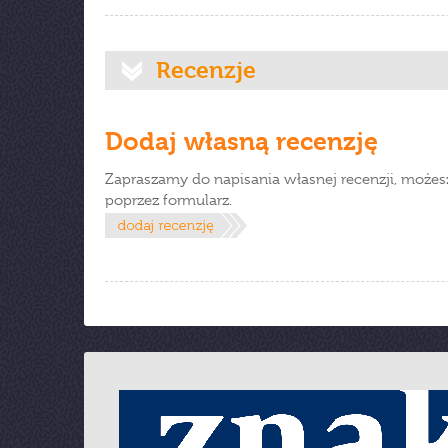
Recenzje
Dodaj własną recenzję
Zapraszamy do napisania własnej recenzji, możes
poprzez formularz.