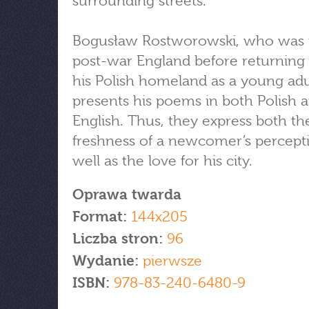
surrounding streets.
Bogusław Rostworowski, who was r
post-war England before returning t
his Polish homeland as a young adu
presents his poems in both Polish 
English. Thus, they express both th
freshness of a newcomer’s percept
well as the love for his city.
Oprawa twarda
Format:
144x205
Liczba stron:
96
Wydanie:
pierwsze
ISBN:
978-83-240-6480-9