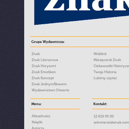
Grupa Wydawnicza:
Znak
Woblink
Znak Literanova
Miesięcznik Znak
Znak Horyzont
Ciekawostki Historyc
Znak Emotikon
Twoja Historia
Znak Koncept
Lubimy czytać
Znak JednymSłowem
Wydawnictwo Otwarte
Menu:
Kontakt:
Aktualności
12 619 95 00
Książki
sekretariat@znak.com
Autorzy