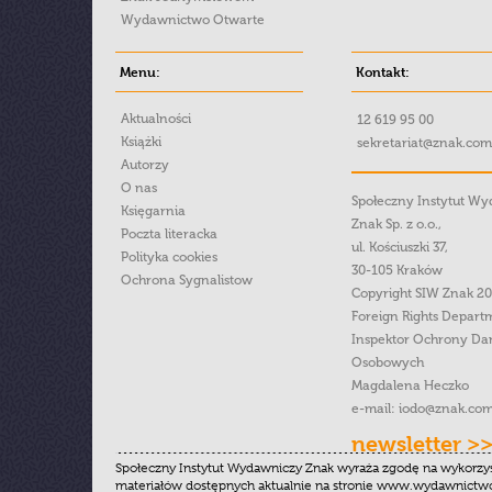
Wydawnictwo Otwarte
Menu:
Kontakt:
Aktualności
12 619 95 00
Książki
sekretariat@znak.com
Autorzy
O nas
Społeczny Instytut W
Księgarnia
Znak Sp. z o.o.,
Poczta literacka
ul. Kościuszki 37,
Polityka cookies
30-105 Kraków
Ochrona Sygnalistow
Copyright SIW Znak 2
Foreign Rights Depart
Inspektor Ochrony Da
Osobowych
Magdalena Heczko
e-mail:
iodo@znak.com
newsletter >
Społeczny Instytut Wydawniczy Znak wyraża zgodę na wykorzy
materiałów dostępnych aktualnie na stronie www.wydawnictwoz