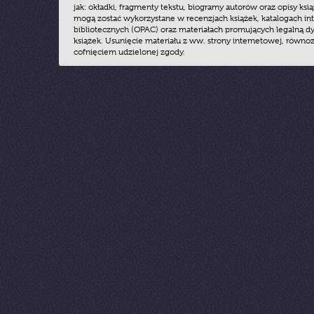
jak: okładki, fragmenty tekstu, biogramy autorów oraz opisy ksią
mogą zostać wykorzystane w recenzjach książek, katalogach i
bibliotecznych (OPAC) oraz materiałach promujących legalną dy
książek. Usunięcie materiału z ww. strony internetowej, równoz
cofnięciem udzielonej zgody.