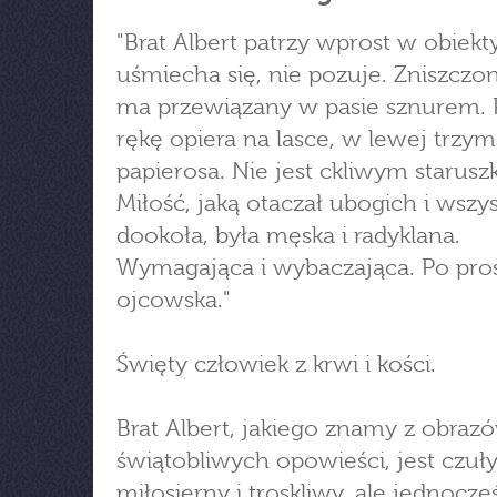
"Brat Albert patrzy wprost w obiekt
uśmiecha się, nie pozuje. Zniszczon
ma przewiązany w pasie sznurem.
rękę opiera na lasce, w lewej trzy
papierosa. Nie jest ckliwym starusz
Miłość, jaką otaczał ubogich i wszy
dookoła, była męska i radyklana.
Wymagająca i wybaczająca. Po pro
ojcowska."
Święty człowiek z krwi i kości.
Brat Albert, jakiego znamy z obrazó
świątobliwych opowieści, jest czuły
miłosierny i troskliwy, ale jednocze