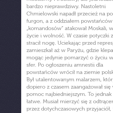
bardzo nieprawdziwy. Nastoletni
Chmielowski napadł przecież na p
furgon, a z oddziałem powstańców
„komandosów” atakował Moskali, w
życie i wolność. W czasie potyczki 
stracił nogę. Uciekając przed repres
zamieszkał aż w Paryżu, gdzie klepa
mogąc jedynie pomarzyć o życiu 
sfer. Po ogłoszeniu amnestii dla
powstańców wrócił na ziemie polsk
Był utalentowanym malarzem, któr
dopiero z czasem zaangażował się
pomoc najbiedniejszym. To jednak 
łatwe. Musiał mierzyć się z odtrąc
przez dotychczasowych przyjaciół, 