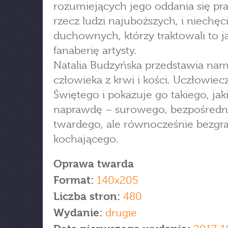
rozumiejących jego oddania się pr
rzecz ludzi najuboższych, i niechęc
duchownych, którzy traktowali to j
fanaberię artysty.
Natalia Budzyńska przedstawia na
człowieka z krwi i kości. Uczłowiec
Świętego i pokazuje go takiego, jaki
naprawdę – surowego, bezpośredn
twardego, ale równocześnie bezgra
kochającego.
Oprawa twarda
Format:
140x205
Liczba stron:
480
Wydanie:
drugie