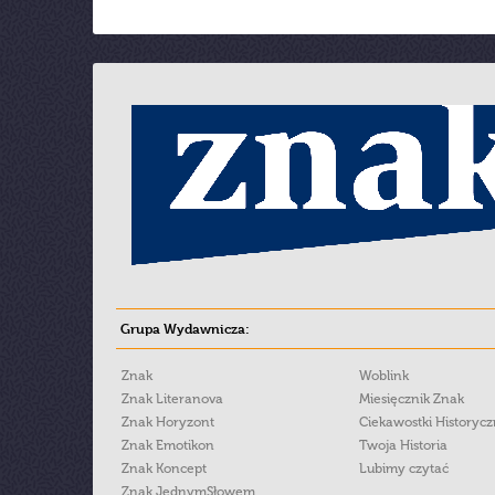
Grupa Wydawnicza:
Znak
Woblink
Znak Literanova
Miesięcznik Znak
Znak Horyzont
Ciekawostki Historyc
Znak Emotikon
Twoja Historia
Znak Koncept
Lubimy czytać
Znak JednymSłowem