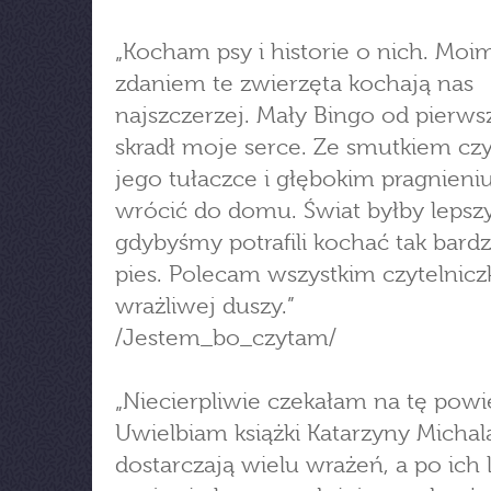
„Kocham psy i historie o nich. Moi
zdaniem te zwierzęta kochają nas
najszczerzej. Mały Bingo od pierws
skradł moje serce. Ze smutkiem cz
jego tułaczce i głębokim pragnieniu
wrócić do domu. Świat byłby lepszy
gdybyśmy potrafili kochać tak bardz
pies. Polecam wszystkim czytelnic
wrażliwej duszy.”
/Jestem_bo_czytam/
„Niecierpliwie czekałam na tę powi
Uwielbiam książki Katarzyny Michal
dostarczają wielu wrażeń, a po ich 