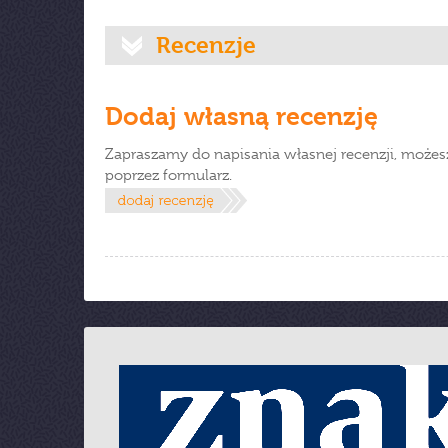
Recenzje
Dodaj własną recenzję
Zapraszamy do napisania własnej recenzji, możes
poprzez formularz.