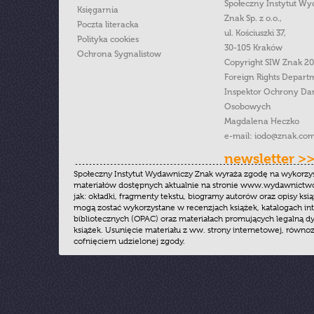
Społeczny Instytut W
Księgarnia
Znak Sp. z o.o.,
Poczta literacka
ul. Kościuszki 37,
Polityka cookies
30-105 Kraków
Ochrona Sygnalistow
Copyright SIW Znak 2
Foreign Rights Depart
Inspektor Ochrony Da
Osobowych
Magdalena Heczko
e-mail:
iodo@znak.com
newsletter >
Społeczny Instytut Wydawniczy Znak wyraża zgodę na wykorzy
materiałów dostępnych aktualnie na stronie www.wydawnictwoz
jak: okładki, fragmenty tekstu, biogramy autorów oraz opisy ksią
mogą zostać wykorzystane w recenzjach książek, katalogach i
bibliotecznych (OPAC) oraz materiałach promujących legalną dy
książek. Usunięcie materiału z ww. strony internetowej, równoz
cofnięciem udzielonej zgody.