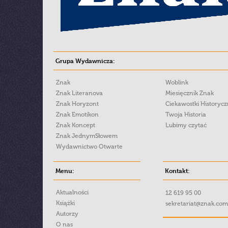
Grupa Wydawnicza:
Znak
Woblink
Znak Literanova
Miesięcznik Znak
Znak Horyzont
Ciekawostki Historyc
Znak Emotikon
Twoja Historia
Znak Koncept
Lubimy czytać
Znak JednymSłowem
Wydawnictwo Otwarte
Menu:
Kontakt:
Aktualności
12 619 95 00
Książki
sekretariat@znak.com
Autorzy
O nas