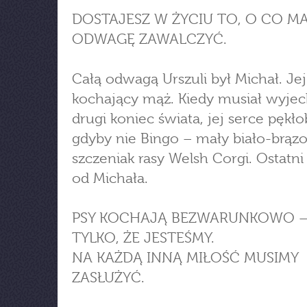
DOSTAJESZ W ŻYCIU TO, O CO M
ODWAGĘ ZAWALCZYĆ.
Całą odwagą Urszuli był Michał. Jej
kochający mąż. Kiedy musiał wyje
drugi koniec świata, jej serce pękło
gdyby nie Bingo – mały biało-brąz
szczeniak rasy Welsh Corgi. Ostatni
od Michała.
PSY KOCHAJĄ BEZWARUNKOWO –
TYLKO, ŻE JESTEŚMY.
NA KAŻDĄ INNĄ MIŁOŚĆ MUSIMY
ZASŁUŻYĆ.