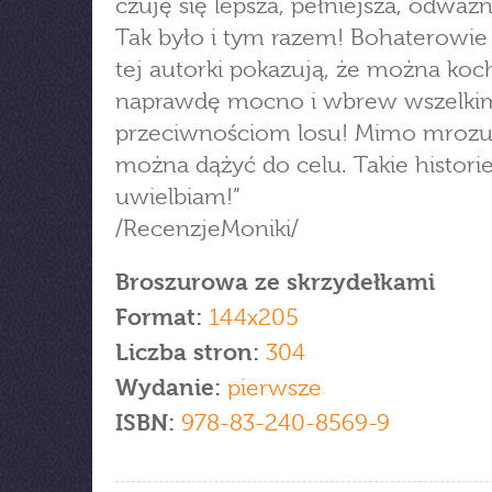
czuję się lepsza, pełniejsza, odważni
Tak było i tym razem! Bohaterowie 
tej autorki pokazują, że można koc
naprawdę mocno i wbrew wszelki
przeciwnościom losu! Mimo mrozu
można dążyć do celu. Takie histori
uwielbiam!”
/RecenzjeMoniki/
Broszurowa ze skrzydełkami
Format:
144x205
Liczba stron:
304
Wydanie:
pierwsze
ISBN:
978-83-240-8569-9