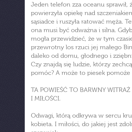
Jeden telefon zza oceanu sprawił, 
powierzyła opiekę nad szczeniakie
sąsiadce i ruszyła ratować męża. Te
ona musi być odważna i silna. Gdyb
mogła przewidzieć, że w tym czasi
przewrotny los rzuci jej małego Bi
daleko od domu, głodnego i zzięb
Czy znajdą się ludzie, którzy zech
pomóc? A może to piesek pomoże
TA POWIEŚĆ TO BARWNY WITRAŻ
I MIŁOŚCI.
Odwagi, którą odkrywa w sercu kr
kobieta. I miłości, do jakiej jest zd