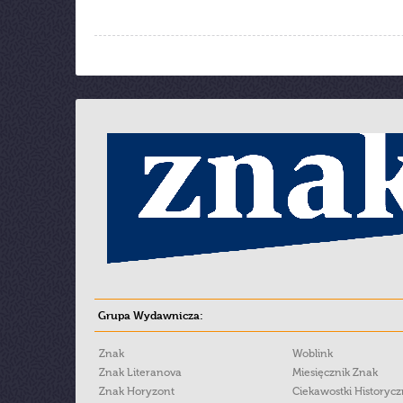
Grupa Wydawnicza:
Znak
Woblink
Znak Literanova
Miesięcznik Znak
Znak Horyzont
Ciekawostki Historyc