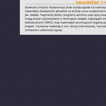
newsletter >
Społeczny Instytut Wydawniczy Znak wyraża zgodę na wykorzy
materiałów dostępnych aktualnie na stronie www.wydawnictwoz
jak: okładki, fragmenty tekstu, biogramy autorów oraz opisy ksią
mogą zostać wykorzystane w recenzjach książek, katalogach i
bibliotecznych (OPAC) oraz materiałach promujących legalną dy
książek. Usunięcie materiału z ww. strony internetowej, równoz
cofnięciem udzielonej zgody.