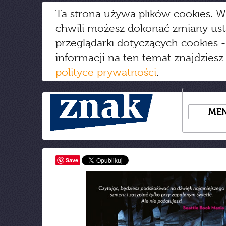
Ta strona używa plików cookies. W
chwili możesz dokonać zmiany us
przeglądarki dotyczących cookies
-
informacji na ten temat znajdziesz
polityce prywatności
.
ME
Save