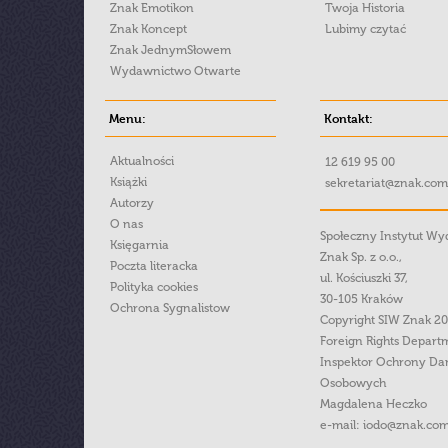
Znak Emotikon
Twoja Historia
Znak Koncept
Lubimy czytać
Znak JednymSłowem
Wydawnictwo Otwarte
Menu:
Kontakt:
Aktualności
12 619 95 00
Książki
sekretariat@znak.com
Autorzy
O nas
Społeczny Instytut W
Księgarnia
Znak Sp. z o.o.,
Poczta literacka
ul. Kościuszki 37,
Polityka cookies
30-105 Kraków
Ochrona Sygnalistow
Copyright SIW Znak 2
Foreign Rights Depart
Inspektor Ochrony Da
Osobowych
Magdalena Heczko
e-mail:
iodo@znak.com