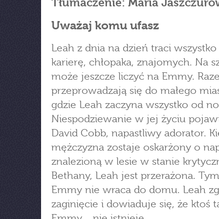
Tłumaczenie: Maria Jaszczuro
Uważaj komu ufasz
Leah z dnia na dzień traci wszystko
karierę, chłopaka, znajomych. Na s
może jeszcze liczyć na Emmy. Ra
przeprowadzają się do małego mias
gdzie Leah zaczyna wszystko od n
Niespodziewanie w jej życiu pojawi
David Cobb, napastliwy adorator. K
mężczyzna zostaje oskarżony o na
znalezioną w lesie w stanie krytyc
Bethany, Leah jest przerażona. T
Emmy nie wraca do domu. Leah zgł
zaginięcie i dowiaduje się, że ktoś ta
Emmy… nie istnieje.