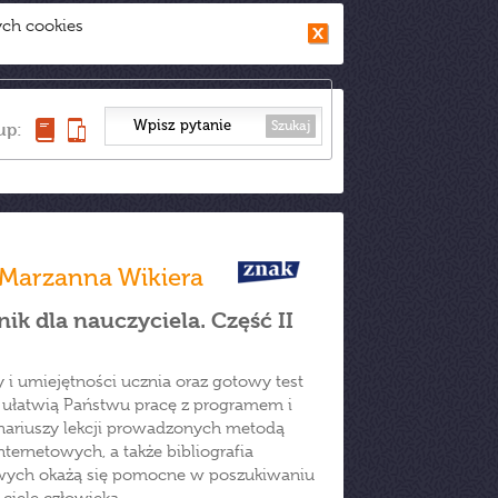
ych cookies
Szukaj
up:
Marzanna Wikiera
k dla nauczyciela. Część II
y i umiejętności ucznia oraz gotowy test
" ułatwią Państwu pracę z programem i
ariuszy lekcji prowadzonych metodą
nternetowych, a także bibliografia
wych okażą się pomocne w poszukiwaniu