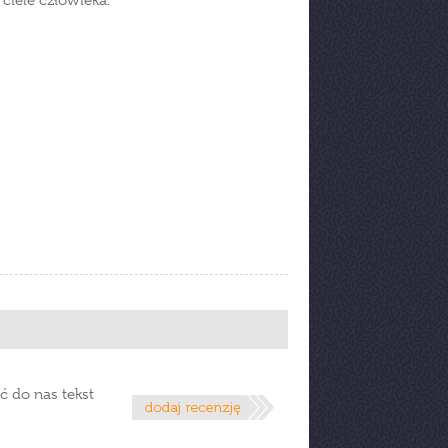
ciele człowieka.
ć do nas tekst