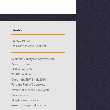
Kontakt:
12 619 95 00
sekretariat@znak.com.pl
Społeczny Instytut Wydawniczy
Znak Sp. z o.o.,
ul. Kościuszki 37,
30-105 Kraków
Copyright SIW Znak 2014
Foreign Rights Department
Inspektor Ochrony Danych
Osobowych
Magdalena Heczko
e-mail:
iodo@znak.com.pl