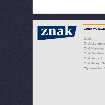
Grupa Wydawni
Znak
Znak Literanov
Znak Horyzont
Znak Emotikon
Znak Koncept
Znak JednymS
Wydawnictwo 