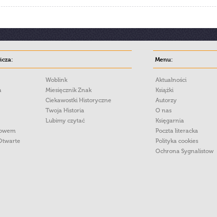
cza:
Menu:
Woblink
Aktualności
a
Miesięcznik Znak
Książki
Ciekawostki Historyczne
Autorzy
Twoja Historia
O nas
Lubimy czytać
Księgarnia
łowem
Poczta literacka
Otwarte
Polityka cookies
Ochrona Sygnalistow