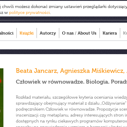
ej chwili możesz dokonać zmiany ustawień przeglądarki dotycząc
esz w
polityce prywatności
.
alności
Książki
Autorzy
O nas
/
About Us
Kariera
K
Beata Jancarz
,
Agnieszka Miśkiewicz
,
Człowiek w równowadze. Biologia. Poradni
Rozkład materiału, szczegółowe kryteria oceniania wiedz
sprawdzający obejmujący materiał z działu „Odżywianie
podręcznikiem Człowiek w równowadze. Propozycje scen
inscenizacji czy metaplanu, adresy interesujących stron i
dostępnych na rynku ciekawych programów komputero