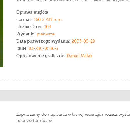
sposobu na opowiedzenie uczniom o harmonii ukrytej w 
Oprawa miękka
Format:
160 × 231 mm
Liczba stron:
104
Wydanie:
pierwsze
Data pierwszego wydania:
2003-08-29
ISBN:
83-240-0286-3
Opracowanie graficzne:
Daniel Malak
Zapraszamy do napisania własnej recenzji, możesz wysła
poprzez formularz.