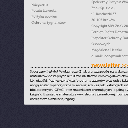
Społeczny Instytut W
Księgarnia
Znak Sp. z o.o.,
Poczta literacka
ul. Kościuszki 37,
Polityka cookies
30-105 Kraków
Ochrona Sygnalistow
Copyright SIW Znak 2
Foreign Rights Depart
Inspektor Ochrony Da
Osobowych
Magdalena Heczko
e-mail:
iodo@znak.com
newsletter >
Społeczny Instytut Wydawniczy Znak wyraża zgodę na wykorzy
materiałów dostępnych aktualnie na stronie www.wydawnictwoz
jak: okładki, fragmenty tekstu, biogramy autorów oraz opisy ksią
mogą zostać wykorzystane w recenzjach książek, katalogach i
bibliotecznych (OPAC) oraz materiałach promujących legalną dy
książek. Usunięcie materiału z ww. strony internetowej, równoz
cofnięciem udzielonej zgody.