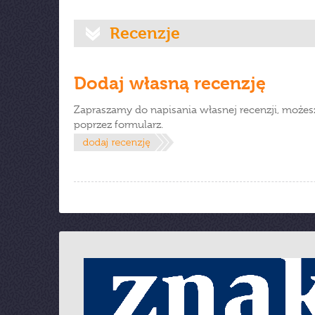
Recenzje
Dodaj własną recenzję
Zapraszamy do napisania własnej recenzji, możes
poprzez formularz.