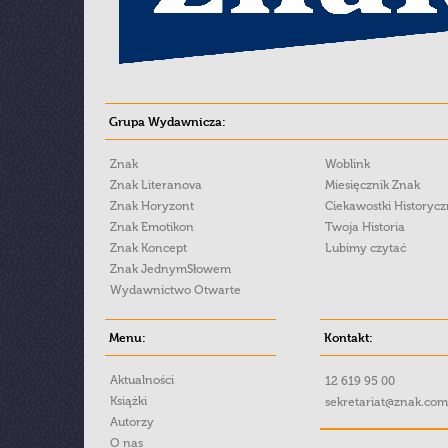
Grupa Wydawnicza:
Znak
Woblink
Znak Literanova
Miesięcznik Znak
Znak Horyzont
Ciekawostki Historyc
Znak Emotikon
Twoja Historia
Znak Koncept
Lubimy czytać
Znak JednymSłowem
Wydawnictwo Otwarte
Menu:
Kontakt:
Aktualności
12 619 95 00
Książki
sekretariat@znak.com
Autorzy
O nas