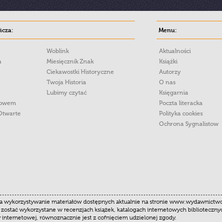
cza:
Menu:
Woblink
Aktualności
a
Miesięcznik Znak
Książki
Ciekawostki Historyczne
Autorzy
Twoja Historia
O nas
Lubimy czytać
Księgarnia
łowem
Poczta literacka
Otwarte
Polityka cookies
Ochrona Sygnalistow
 wykorzystywanie materiałów dostępnych aktualnie na stronie www.wydawnictwoznak
 zostać wykorzystane w recenzjach książek, katalogach internetowych biblioteczn
y internetowej, równoznacznie jest z cofnięciem udzielonej zgody.