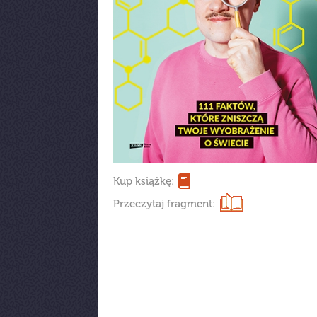
Kup książkę:
Przeczytaj fragment: