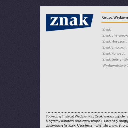
Grupa Wydawni
Znak
Znak Literanov
Znak Horyzont
Znak Emotikon
Znak Koncept
Znak JednymS
Wydawnictwo 
Społeczny Instytut Wydawniczy Znak wyraża zgodę na
biogramy autorów oraz opisy książek. Materiały mogą
dystrybucję książek. Usunięcie materiału z ww. stron