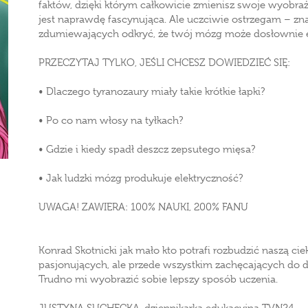
faktów, dzięki którym całkowicie zmienisz swoje wyobraże
jest naprawdę fascynująca. Ale uczciwie ostrzegam – zna
zdumiewających odkryć, że twój mózg może dosłownie 
PRZECZYTAJ TYLKO, JEŚLI CHCESZ DOWIEDZIEĆ SIĘ:
• Dlaczego tyranozaury miały takie krótkie łapki?
• Po co nam włosy na tyłkach?
• Gdzie i kiedy spadł deszcz zepsutego mięsa?
• Jak ludzki mózg produkuje elektryczność?
UWAGA! ZAWIERA: 100% NAUKI, 200% FANU
Konrad Skotnicki jak mało kto potrafi rozbudzić naszą c
pasjonujących, ale przede wszystkim zachęcających do 
Trudno mi wyobrazić sobie lepszy sposób uczenia.