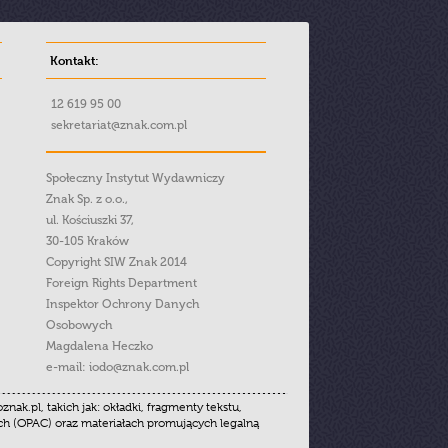
Kontakt:
12 619 95 00
sekretariat@znak.com.pl
Społeczny Instytut Wydawniczy
Znak Sp. z o.o.,
ul. Kościuszki 37,
30-105 Kraków
Copyright SIW Znak 2014
Foreign Rights Department
Inspektor Ochrony Danych
Osobowych
Magdalena Heczko
e-mail:
iodo@znak.com.pl
.pl, takich jak: okładki, fragmenty tekstu,
ych (OPAC) oraz materiałach promujących legalną