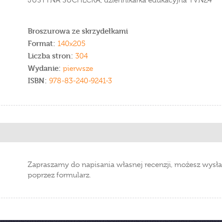
JUSTYNA SUCHECKA, dziennikarka edukacyjna TVN24
Broszurowa ze skrzydełkami
Format:
140x205
Liczba stron:
304
Wydanie:
pierwsze
ISBN:
978-83-240-9241-3
Zapraszamy do napisania własnej recenzji, możesz wysła
poprzez formularz.