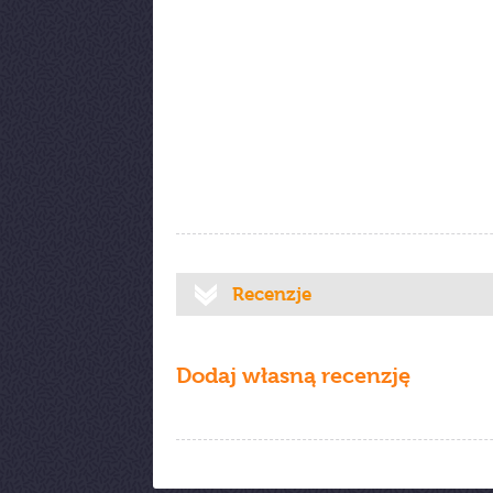
Recenzje
Dodaj własną recenzję