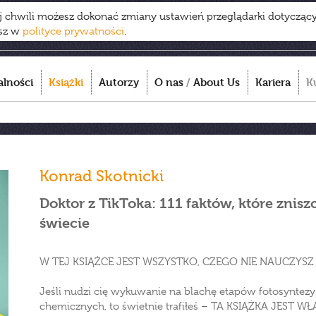
ej chwili możesz dokonać zmiany ustawień przeglądarki dotycząc
esz w
polityce prywatności
.
alności
Książki
Autorzy
O nas
/
About Us
Kariera
K
Konrad Skotnicki
Doktor z TikToka: 111 faktów, które znis
świecie
W TEJ KSIĄŻCE JEST WSZYSTKO, CZEGO NIE NAUCZYSZ 
Jeśli nudzi cię wykuwanie na blachę etapów fotosyntezy 
chemicznych, to świetnie trafiłeś – TA KSIĄŻKA JEST WŁ