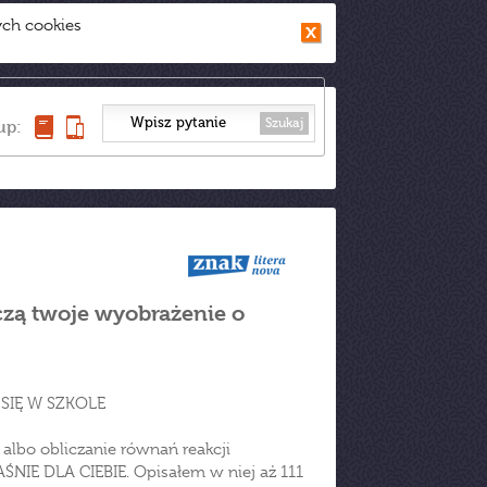
ych cookies
Szukaj
up:
zczą twoje wyobrażenie o
SIĘ W SZKOLE
albo obliczanie równań reakcji
AŚNIE DLA CIEBIE. Opisałem w niej aż 111