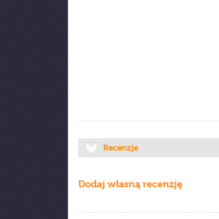
Recenzje
Dodaj własną recenzję