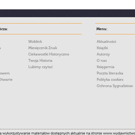
cza:
Menu:
Woblink
Aktualności
a
Miesięcznik Znak
Książki
Ciekawostki Historyczne
Autorzy
Twoja Historia
O nas
Lubimy czytać
Księgarnia
łowem
Poczta literacka
Otwarte
Polityka cookies
Ochrona Sygnalistow
 wykorzystywanie materiałów dostępnych aktualnie na stronie www.wydawnictwoznak