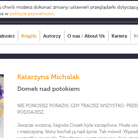
ej chwili możesz dokonać zmiany ustawień przeglądarki dotycząc
esz w
polityce prywatności
.
alności
Książki
Autorzy
O nas
/
About Us
Kariera
K
Katarzyna Michalak
Domek nad potokiem
NIE PONOSISZ PORAŻKI, GDY TRACISZ WSZYSTKO. PRZ
PODDAJESZ.
Jeszcze wczoraj Jagoda Ciszek była szczęśliwa. Miała ur
i mężczyznę, który kochał ją nad życie. Tak mówił. Wypad