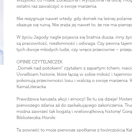
wszystko, co miała. Zdradzona i wyrzucona na ulicę, mog
ostatni raz zawalczyć o swoje marzenia.
Nie rezygnuje nawet wtedy, gdy domek na leśnej polanie,
okazuje się ruiną. Nie zraża jej nawet to, że nie ma pieni
W życiu Jagody nagle pojawia się bratnia dusza, inny ży
są pracowitość, niezłomność i odwaga. Czy pewna tajemn
tych dwoje młodych ludzi, czy wręcz przeciwnie – przep
OPINIE CZYTELNICZEK
„Domek nad potokiem” czytałam z zapartym tchem, niecier
Uwielbiam historie, które łączą w sobie miłość i tajemni
pokonują przeciwności losu i walczą o swoje marzenia.
KamaLiteracka
Prawdziwa karuzela akcji i emocji! Ile tu się dzieje! Mist
pierwszego zdania aż do zaskakującego zakończenia. Trud
można zawrzeć tak bogatą i wielowątkową historię! Gor
Biblioteczka Moniki
Ta powieść to moje pierwsze spotkanie z twórczością Ka