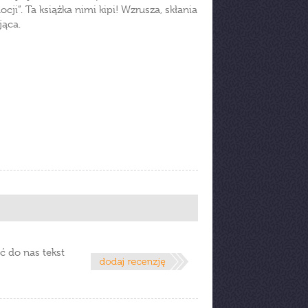
i”. Ta książka nimi kipi! Wzrusza, skłania
jąca.
ć do nas tekst