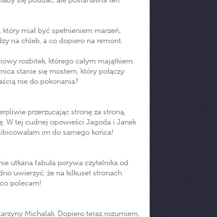
łaby się poddać, ale postanawia ten
 który miał być spełnieniem marzeń,
ędzy na chleb, a co dopiero na remont.
ciowy rozbitek, którego całym majątkiem
ica stanie się mostem, który połączy
aścią nie do pokonania?
pliwie przerzucając stronę za stroną.
cę. W tej cudnej opowieści Jagoda i Janek
 Kibicowałam im do samego końca!
ernie utkana fabuła porywa czytelnika od
no uwierzyć, że na kilkuset stronach
ąco polecam!
tarzyny Michalak. Dopiero teraz rozumiem,