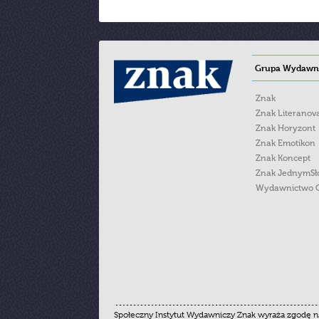
Grupa Wydawni
Znak
Znak Literanov
Znak Horyzont
Znak Emotikon
Znak Koncept
Znak JednymS
Wydawnictwo 
Społeczny Instytut Wydawniczy Znak wyraża zgodę na