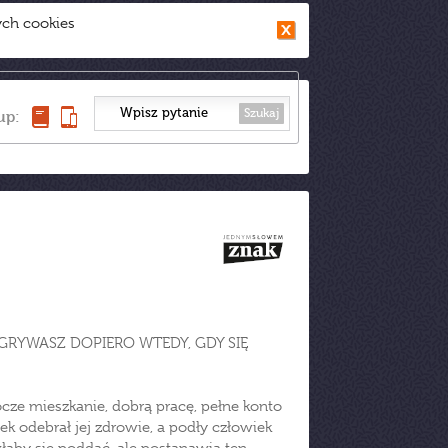
ych cookies
Szukaj
up:
EGRYWASZ DOPIERO WTEDY, GDY SIĘ
ocze mieszkanie, dobrą pracę, pełne konto
ek odebrał jej zdrowie, a podły człowiek