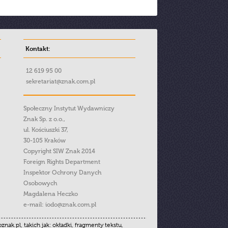
Kontakt:
12 619 95 00
sekretariat@znak.com.pl
Społeczny Instytut Wydawniczy
Znak Sp. z o.o.,
ul. Kościuszki 37,
30-105 Kraków
Copyright SIW Znak 2014
Foreign Rights Department
Inspektor Ochrony Danych
Osobowych
Magdalena Heczko
e-mail:
iodo@znak.com.pl
.pl, takich jak: okładki, fragmenty tekstu,