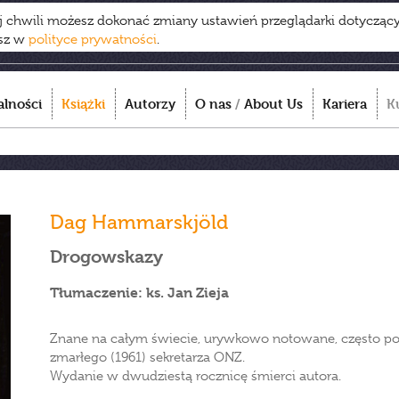
ej chwili możesz dokonać zmiany ustawień przeglądarki dotycząc
esz w
polityce prywatności
.
alności
Książki
Autorzy
O nas
/
About Us
Kariera
K
Dag Hammarskjöld
Drogowskazy
Tłumaczenie: ks. Jan Zieja
Znane na całym świecie, urywkowo notowane, często poe
zmarłego (1961) sekretarza ONZ.
Wydanie w dwudziestą rocznicę śmierci autora.