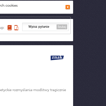
ych cookies
Szukaj
up:
tyckie rozmyślania-modlitwy tragicznie