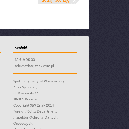
Kontakt:
12 619 95 00
sekretariat@znak.com.pl
Społeczny Instytut Wydawniczy
Znak Sp. z o.o.,
ul. Kościuszki 37,
30-105 Kraków
Copyright SIW Znak 2014
Foreign Rights Department
Inspektor Ochrony Danych
Osobowych