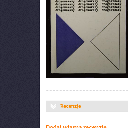
Recenzje
Dodaj własną recenzję