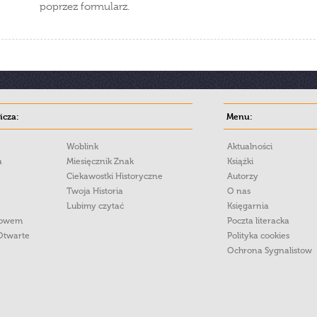
poprzez formularz.
cza:
Menu:
Woblink
Aktualności
a
Miesięcznik Znak
Książki
Ciekawostki Historyczne
Autorzy
Twoja Historia
O nas
Lubimy czytać
Księgarnia
łowem
Poczta literacka
Otwarte
Polityka cookies
Ochrona Sygnalistow