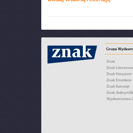
Grupa Wydawni
Znak
Znak Literanov
Znak Horyzont
Znak Emotikon
Znak Koncept
Znak JednymS
Wydawnictwo 