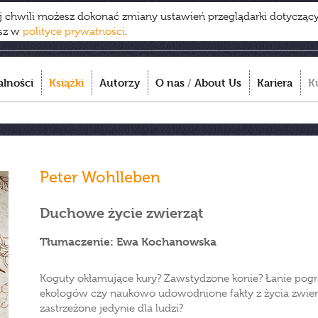
ej chwili możesz dokonać zmiany ustawień przeglądarki dotycząc
esz w
polityce prywatności
.
alności
Książki
Autorzy
O nas
/
About Us
Kariera
K
Peter Wohlleben
Duchowe życie zwierząt
Tłumaczenie: Ewa Kochanowska
Koguty okłamujące kury? Zawstydzone konie? Łanie pogrą
ekologów czy naukowo udowodnione fakty z życia zwierz
zastrzeżone jedynie dla ludzi?