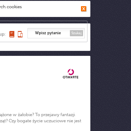
ych cookies
Szukaj
up:
żone w żałobie? To przejawy fantazji
ąt? Czy bogate życie uczuciowe nie jest