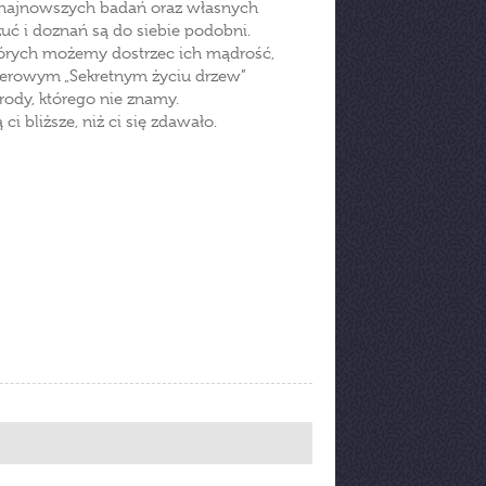
 z najnowszych badań oraz własnych
zuć i doznań są do siebie podobni.
tórych możemy dostrzec ich mądrość,
llerowym „Sekretnym życiu drzew”
ody, którego nie znamy.
ci bliższe, niż ci się zdawało.