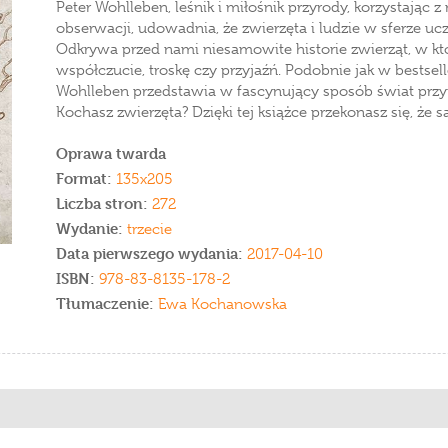
Peter Wohlleben, leśnik i miłośnik przyrody, korzystając
obserwacji, udowadnia, że zwierzęta i ludzie w sferze uc
Odkrywa przed nami niesamowite historie zwierząt, w k
współczucie, troskę czy przyjaźń. Podobnie jak w bestse
Wohlleben przedstawia w fascynujący sposób świat przyr
Kochasz zwierzęta? Dzięki tej książce przekonasz się, że są 
Oprawa twarda
Format:
135x205
Liczba stron:
272
Wydanie:
trzecie
Data pierwszego wydania:
2017-04-10
ISBN:
978-83-8135-178-2
Tłumaczenie:
Ewa Kochanowska