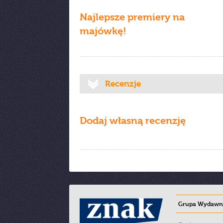
Najlepsze premiery na
majówkę!
Recenzje
Dodaj własną recenzję
Grupa Wydawni