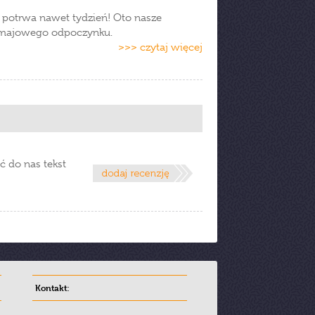
 potrwa nawet tydzień! Oto nasze
 majowego odpoczynku.
>>> czytaj więcej
ć do nas tekst
Kontakt: