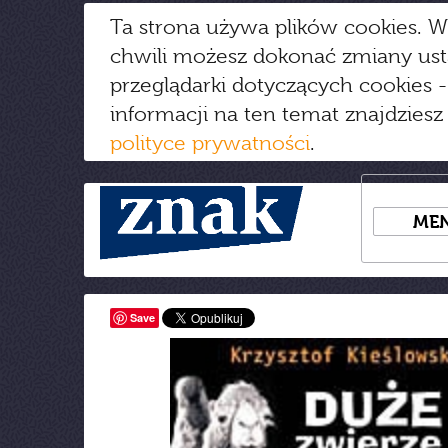
Ta strona używa plików cookies. W
chwili możesz dokonać zmiany us
przeglądarki dotyczących cookies
-
informacji na ten temat znajdziesz
polityce prywatności
.
ME
Save