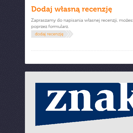
Dodaj własną recenzję
Zapraszamy do napisania własnej recenzji, możes
poprzez formularz.