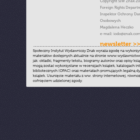
Copyright SIW Znak 2
Foreign Rights Depart
Inspektor Ochrony Da
Osobowych
Magdalena Heczko
e-mail:
iodo@znak.com
newsletter >
Społeczny Instytut Wydawniczy Znak wyraża zgodę na wykorzy
materiałów dostępnych aktualnie na stronie www.wydawnictwoz
jak: okładki, fragmenty tekstu, biogramy autorów oraz opisy ksią
mogą zostać wykorzystane w recenzjach książek, katalogach i
bibliotecznych (OPAC) oraz materiałach promujących legalną dy
książek. Usunięcie materiału z ww. strony internetowej, równoz
cofnięciem udzielonej zgody.