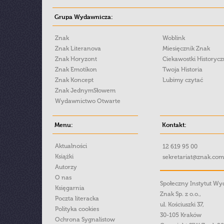
Grupa Wydawnicza:
Znak
Woblink
Znak Literanova
Miesięcznik Znak
Znak Horyzont
Ciekawostki Historyc
Znak Emotikon
Twoja Historia
Znak Koncept
Lubimy czytać
Znak JednymSłowem
Wydawnictwo Otwarte
Menu:
Kontakt:
Aktualności
12 619 95 00
Książki
sekretariat@znak.com
Autorzy
O nas
Społeczny Instytut W
Księgarnia
Znak Sp. z o.o.,
Poczta literacka
ul. Kościuszki 37,
Polityka cookies
30-105 Kraków
Ochrona Sygnalistow