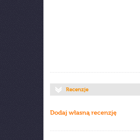
Recenzje
Dodaj własną recenzję