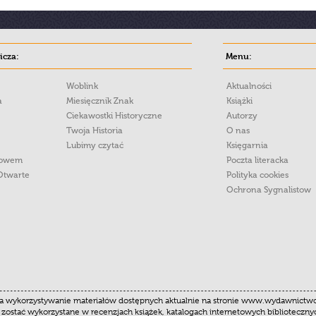
cza:
Menu:
Woblink
Aktualności
a
Miesięcznik Znak
Książki
Ciekawostki Historyczne
Autorzy
Twoja Historia
O nas
Lubimy czytać
Księgarnia
łowem
Poczta literacka
Otwarte
Polityka cookies
Ochrona Sygnalistow
 wykorzystywanie materiałów dostępnych aktualnie na stronie www.wydawnictwoznak
 zostać wykorzystane w recenzjach książek, katalogach internetowych biblioteczn