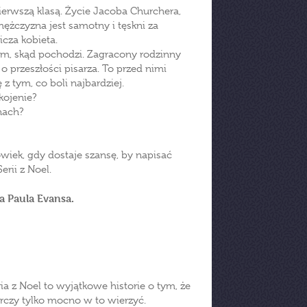
erwszą klasą. Życie Jacoba Churchera,
ężczyzna jest samotny i tęskni za
cza kobieta.
am, skąd pochodzi. Zagracony rodzinny
 przeszłości pisarza. To przed nimi
 z tym, co boli najbardziej.
kojenie?
nach?
wiek, gdy dostaje szansę, by napisać
rii z Noel.
da Paula Evansa.
ria z Noel to wyjątkowe historie o tym, że
rczy tylko mocno w to wierzyć.