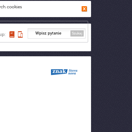
ych cookies
Szukaj
up: