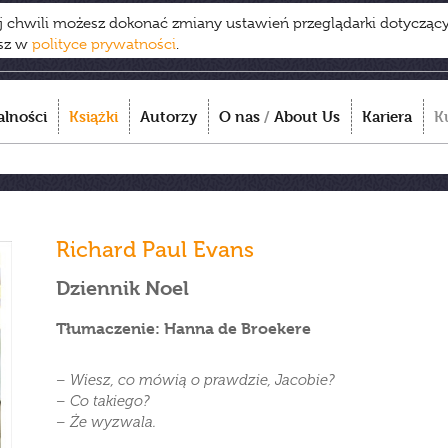
ej chwili możesz dokonać zmiany ustawień przeglądarki dotycząc
esz w
polityce prywatności
.
alności
Książki
Autorzy
O nas
/
About Us
Kariera
K
Richard Paul Evans
Dziennik Noel
Tłumaczenie: Hanna de Broekere
– Wiesz, co mówią o prawdzie, Jacobie?
– Co takiego?
– Że wyzwala.