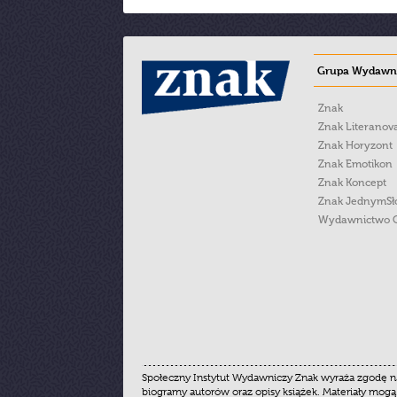
Grupa Wydawni
Znak
Znak Literanov
Znak Horyzont
Znak Emotikon
Znak Koncept
Znak JednymS
Wydawnictwo 
Społeczny Instytut Wydawniczy Znak wyraża zgodę na
biogramy autorów oraz opisy książek. Materiały mogą