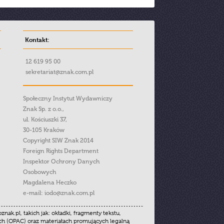
Kontakt:
12 619 95 00
sekretariat@znak.com.pl
Społeczny Instytut Wydawniczy
Znak Sp. z o.o.,
ul. Kościuszki 37,
30-105 Kraków
Copyright SIW Znak 2014
Foreign Rights Department
Inspektor Ochrony Danych
Osobowych
Magdalena Heczko
e-mail:
iodo@znak.com.pl
.pl, takich jak: okładki, fragmenty tekstu,
ych (OPAC) oraz materiałach promujących legalną