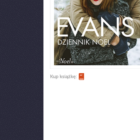
Kup książkę: