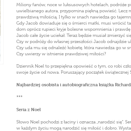
Miliony fanów, noce w luksusowych hotelach, podróże pi
uwielbianego autora, przypomina piękną powieść. Lecz m
prawdziwą miłością. I tylko w snach nawiedza go tajemni
Gdy Jacob dowiaduje się o śmierci matki, musi wrócić t
dom oprócz rupieci kryje bolesne wspomnienia i prawdę o
Jacob całe życie uciekał. Teraz będzie musiał zmierzyć się
Czy w podróży do własnej przeszłości Jacob odnajdzie u
Czy uda mu się odnaleźć kobietę, która nawiedza go w s
Czy uwierzy w istnienie prawdziwej miłości?
Dziennik Noel to przepiękna opowieść o tym, co robi czło
swoje życie od nowa. Poruszający początek świątecznej Se
Najbardziej osobista i autobiograficzna książka Richar
***
Seria z Noel
Słowo Noel pochodzi z łaciny i oznacza „narodzić się”. Se
w każdym życiu mogą narodzić się miłość i dobro. Wysta