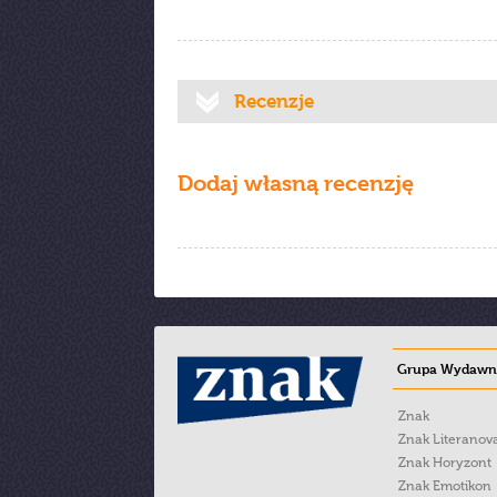
Recenzje
Dodaj własną recenzję
Grupa Wydawni
Znak
Znak Literanov
Znak Horyzont
Znak Emotikon