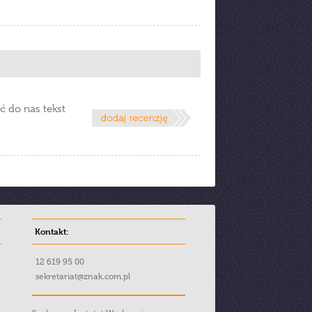
ć do nas tekst
Kontakt:
12 619 95 00
sekretariat@znak.com.pl