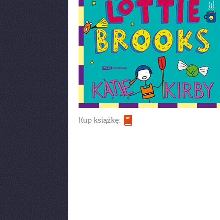
Kup książkę: