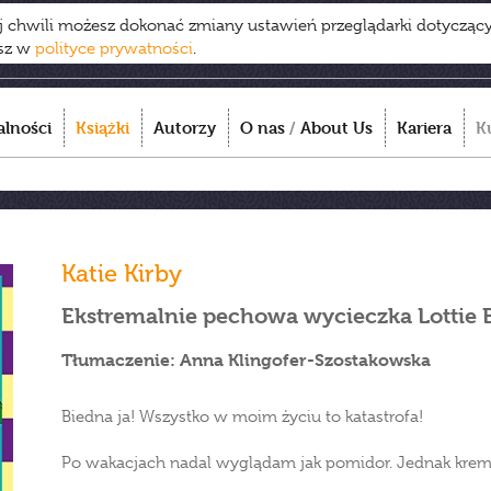
ej chwili możesz dokonać zmiany ustawień przeglądarki dotycząc
esz w
polityce prywatności
.
alności
Książki
Autorzy
O nas
/
About Us
Kariera
K
Katie Kirby
Ekstremalnie pechowa wycieczka Lottie 
Tłumaczenie: Anna Klingofer-Szostakowska
Biedna ja! Wszystko w moim życiu to katastrofa!
Po wakacjach nadal wyglądam jak pomidor. Jednak kremy