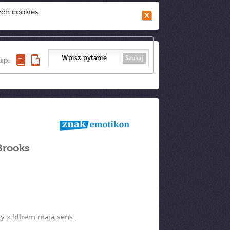
ych cookies
Szukaj
up:
Brooks
 z filtrem mają sens…