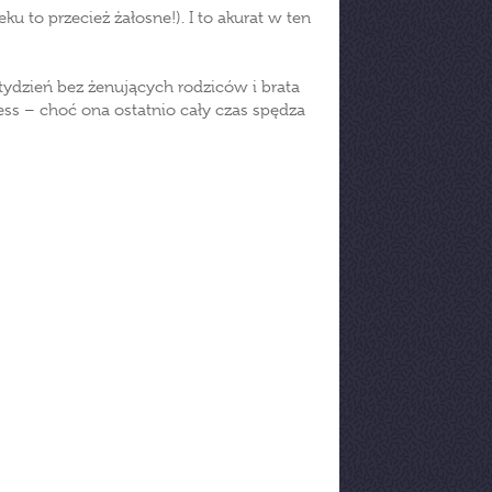
u to przecież żałosne!). I to akurat w ten
tydzień bez żenujących rodziców i brata
ss – choć ona ostatnio cały czas spędza
: