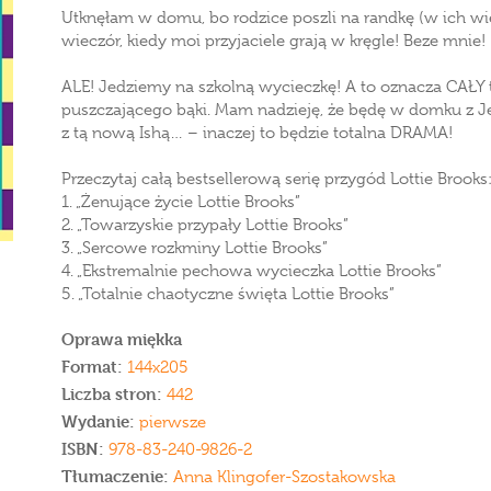
Utknęłam w domu, bo rodzice poszli na randkę (w ich wiek
wieczór, kiedy moi przyjaciele grają w kręgle! Beze mnie!
ALE! Jedziemy na szkolną wycieczkę! A to oznacza CAŁY 
puszczającego bąki. Mam nadzieję, że będę w domku z Je
z tą nową Ishą… – inaczej to będzie totalna DRAMA!
Przeczytaj całą bestsellerową serię przygód Lottie Brooks
1. „Żenujące życie Lottie Brooks”
2. „Towarzyskie przypały Lottie Brooks”
3. „Sercowe rozkminy Lottie Brooks”
4. „Ekstremalnie pechowa wycieczka Lottie Brooks”
5. „Totalnie chaotyczne święta Lottie Brooks”
Oprawa miękka
Format:
144x205
Liczba stron:
442
Wydanie:
pierwsze
ISBN:
978-83-240-9826-2
Tłumaczenie:
Anna Klingofer-Szostakowska