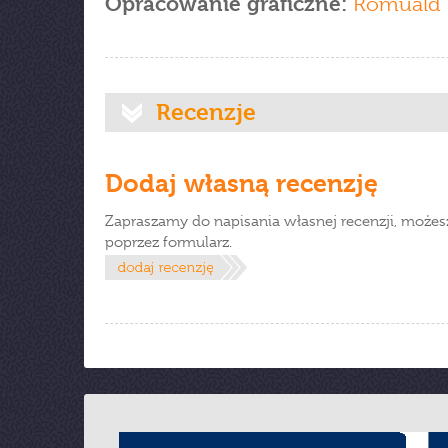
Opracowanie graficzne:
Romuald 
Recenzje
Dodaj własną recenzję
Zapraszamy do napisania własnej recenzji, możes
poprzez formularz.