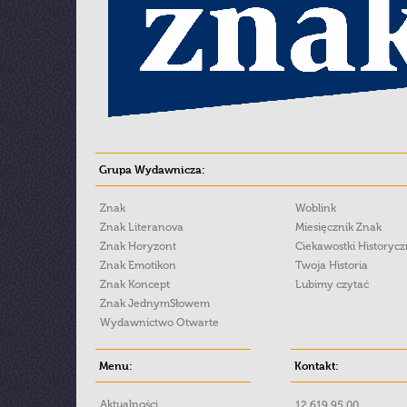
Grupa Wydawnicza:
Znak
Woblink
Znak Literanova
Miesięcznik Znak
Znak Horyzont
Ciekawostki Historyc
Znak Emotikon
Twoja Historia
Znak Koncept
Lubimy czytać
Znak JednymSłowem
Wydawnictwo Otwarte
Menu:
Kontakt:
Aktualności
12 619 95 00