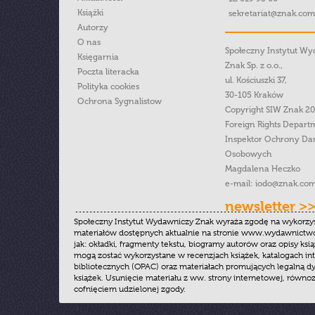
Książki
sekretariat@znak.com
Autorzy
O nas
Społeczny Instytut W
Księgarnia
Znak Sp. z o.o.,
Poczta literacka
ul. Kościuszki 37,
Polityka cookies
30-105 Kraków
Ochrona Sygnalistow
Copyright SIW Znak 2
Foreign Rights Depart
Inspektor Ochrony Da
Osobowych
Magdalena Heczko
e-mail:
iodo@znak.com
newsletter >
Społeczny Instytut Wydawniczy Znak wyraża zgodę na wykorzy
materiałów dostępnych aktualnie na stronie www.wydawnictwoz
jak: okładki, fragmenty tekstu, biogramy autorów oraz opisy ksią
mogą zostać wykorzystane w recenzjach książek, katalogach i
bibliotecznych (OPAC) oraz materiałach promujących legalną dy
książek. Usunięcie materiału z ww. strony internetowej, równoz
cofnięciem udzielonej zgody.