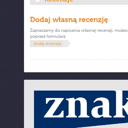
Dodaj własną recenzję
Zapraszamy do napisania własnej recenzji, możes
poprzez formularz.