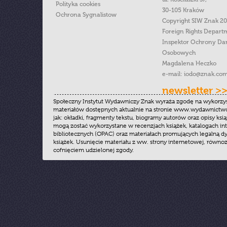
Polityka cookies
30-105 Kraków
Ochrona Sygnalistow
Copyright SIW Znak 2
Foreign Rights Depart
Inspektor Ochrony Da
Osobowych
Magdalena Heczko
e-mail:
iodo@znak.com
newsletter >
Społeczny Instytut Wydawniczy Znak wyraża zgodę na wykorzy
materiałów dostępnych aktualnie na stronie www.wydawnictwoz
jak: okładki, fragmenty tekstu, biogramy autorów oraz opisy ksią
mogą zostać wykorzystane w recenzjach książek, katalogach i
bibliotecznych (OPAC) oraz materiałach promujących legalną dy
książek. Usunięcie materiału z ww. strony internetowej, równoz
cofnięciem udzielonej zgody.