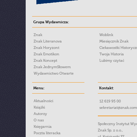
Grupa Wydawnicza:
Znak
Woblink
Znak Literanova
Miesięcznik Znak
Znak Horyzont
Ciekawostki Historyc
Znak Emotikon
Twoja Historia
Znak Koncept
Lubimy czytać
Znak JednymSłowem
Wydawnictwo Otwarte
Menu:
Kontakt:
Aktualności
12 619 95 00
Książki
sekretariat@znak.com
Autorzy
O nas
Społeczny Instytut W
Księgarnia
Znak Sp. z o.o.,
Poczta literacka
ul. Kościuszki 37,