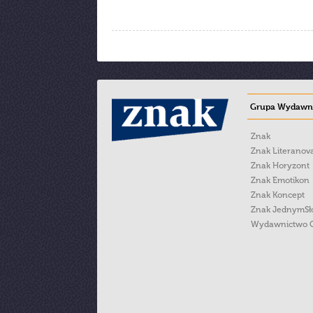
Grupa Wydawni
Znak
Znak Literanov
Znak Horyzont
Znak Emotikon
Znak Koncept
Znak JednymS
Wydawnictwo 