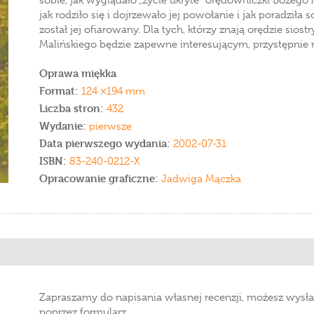
sobie, jak wyglądało „życie ukryte” orędowniczki Bożego M
jak rodziło się i dojrzewało jej powołanie i jak poradził
został jej ofiarowany. Dla tych, którzy znają orędzie siost
Malińskiego będzie zapewne interesującym, przystępnie
Oprawa miękka
Format:
124 ×194 mm
Liczba stron:
432
Wydanie:
pierwsze
Data pierwszego wydania:
2002-07-31
ISBN:
83-240-0212-X
Opracowanie graficzne:
Jadwiga Mączka
Zapraszamy do napisania własnej recenzji, możesz wysła
poprzez formularz.