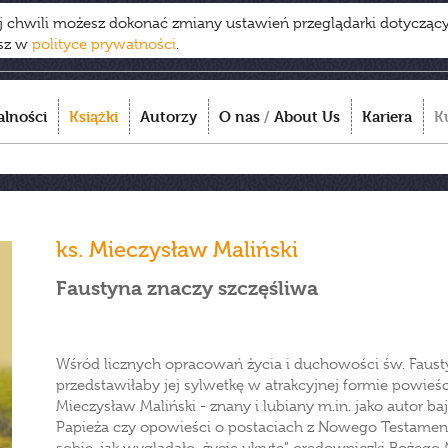
ej chwili możesz dokonać zmiany ustawień przeglądarki dotycząc
esz w
polityce prywatności
.
alności
Książki
Autorzy
O nas
/
About Us
Kariera
K
ks. Mieczysław Maliński
Faustyna znaczy szczęśliwa
Wśród licznych opracowań życia i duchowości św. Fausty
przedstawiłaby jej sylwetkę w atrakcyjnej formie powieśc
Mieczysław Maliński - znany i lubiany m.in. jako autor baj
Papieża czy opowieści o postaciach z Nowego Testame