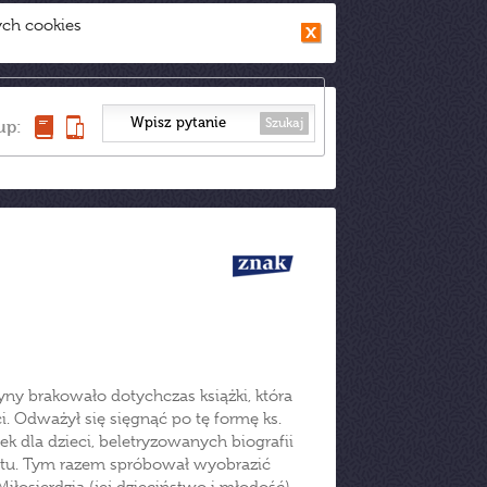
ych cookies
Szukaj
up:
ny brakowało dotychczas książki, która
i. Odważył się sięgnąć po tę formę ks.
ek dla dzieci, beletryzowanych biografii
ntu. Tym razem spróbował wyobrazić