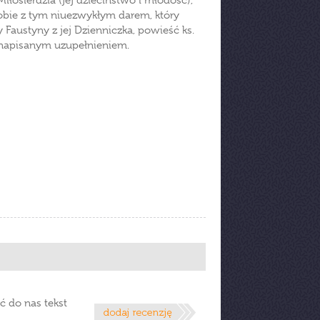
iłosierdzia (jej dzieciństwo i młodość),
a sobie z tym niuezwykłym darem, który
ry Faustyny z jej Dzienniczka, powieść ks.
 napisanym uzupełnieniem.
ć do nas tekst