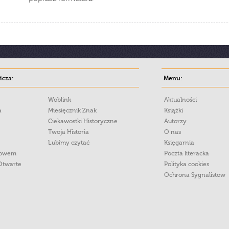
cza:
Menu:
Woblink
Aktualności
a
Miesięcznik Znak
Książki
Ciekawostki Historyczne
Autorzy
Twoja Historia
O nas
Lubimy czytać
Księgarnia
łowem
Poczta literacka
Otwarte
Polityka cookies
Ochrona Sygnalistow