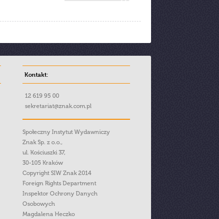
Kontakt:
12 619 95 00
sekretariat@znak.com.pl
Społeczny Instytut Wydawniczy
Znak Sp. z o.o.,
ul. Kościuszki 37,
30-105 Kraków
Copyright SIW Znak 2014
Foreign Rights Department
Inspektor Ochrony Danych
Osobowych
Magdalena Heczko