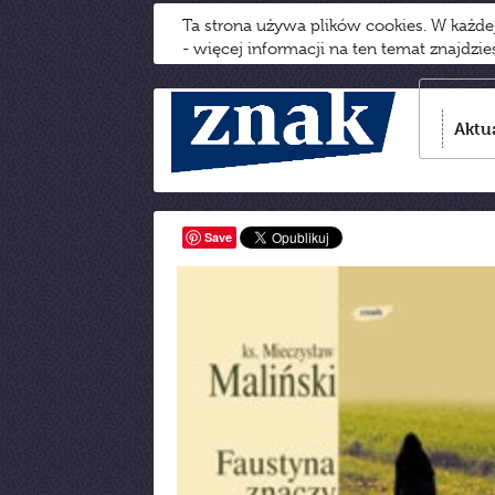
Ta strona używa plików cookies. W każd
- więcej informacji na ten temat znajdzi
Aktu
Save