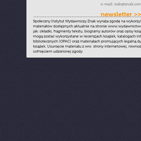
e-mail:
iodo@znak.com
newsletter >
Społeczny Instytut Wydawniczy Znak wyraża zgodę na wykorzy
materiałów dostępnych aktualnie na stronie www.wydawnictwoz
jak: okładki, fragmenty tekstu, biogramy autorów oraz opisy ksią
mogą zostać wykorzystane w recenzjach książek, katalogach i
bibliotecznych (OPAC) oraz materiałach promujących legalną dy
książek. Usunięcie materiału z ww. strony internetowej, równoz
cofnięciem udzielonej zgody.