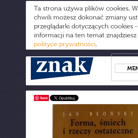
Ta strona używa plików cookies. W
chwili możesz dokonać zmiany us
przeglądarki dotyczących cookies
-
informacji na ten temat znajdziesz
polityce prywatności
.
ME
Save