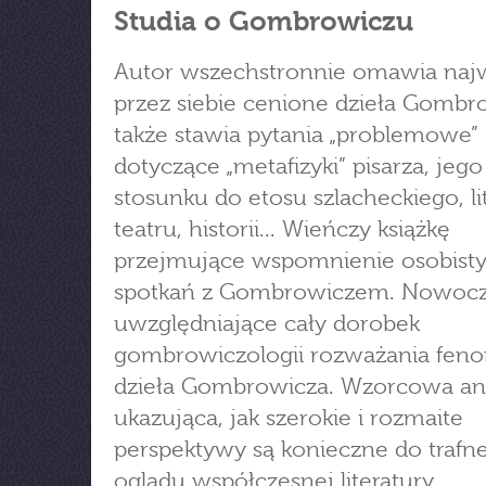
Studia o Gombrowiczu
Autor wszechstronnie omawia naj
przez siebie cenione dzieła Gombr
także stawia pytania „problemowe”
dotyczące „metafizyki” pisarza, jego
stosunku do etosu szlacheckiego, lit
teatru, historii... Wieńczy książkę
przejmujące wspomnienie osobist
spotkań z Gombrowiczem. Nowocz
uwzględniające cały dorobek
gombrowiczologii rozważania fe
dzieła Gombrowicza. Wzorcowa ana
ukazująca, jak szerokie i rozmaite
perspektywy są konieczne do trafn
oglądu współczesnej literatury.