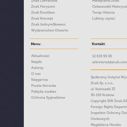
Znak Literanova
Miesięcznik Znak
Znak Horyzont
Ciekawostki Historyc
Znak Emotikon
Twoja Historia
Znak Koncept
Lubimy czytać
Znak JednymSłowem
Wydawnictwo Otwarte
Menu:
Kontakt:
Aktualności
12 619 95 00
Książki
sekretariat@znak.com
Autorzy
O nas
Społeczny Instytut W
Księgarnia
Znak Sp. z o.o.,
Poczta literacka
ul. Kościuszki 37,
Polityka cookies
30-105 Kraków
Ochrona Sygnalistow
Copyright SIW Znak 2
Foreign Rights Depart
Inspektor Ochrony Da
Osobowych
Magdalena Heczko