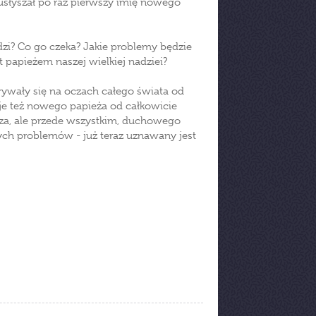
usłyszał po raz pierwszy imię nowego
dzi? Co go czeka? Jakie problemy będzie
t papieżem naszej wielkiej nadziei?
rywały się na oczach całego świata od
e też nowego papieża od całkowicie
rza, ale przede wszystkim, duchowego
ych problemów - już teraz uznawany jest