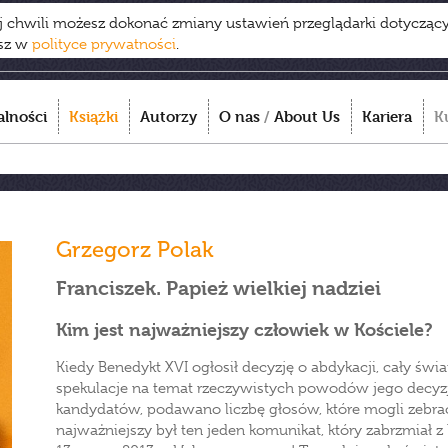
ej chwili możesz dokonać zmiany ustawień przeglądarki dotycząc
esz w
polityce prywatności
.
alności
Książki
Autorzy
O nas
/
About Us
Kariera
K
Grzegorz Polak
Franciszek. Papież wielkiej nadziei
Kim jest najważniejszy człowiek w Kościele?
Kiedy Benedykt XVI ogłosił decyzję o abdykacji, cały świ
spekulacje na temat rzeczywistych powodów jego decyzj
kandydatów, podawano liczbę głosów, które mogli zebrać 
najważniejszy był ten jeden komunikat, który zabrzmiał z 