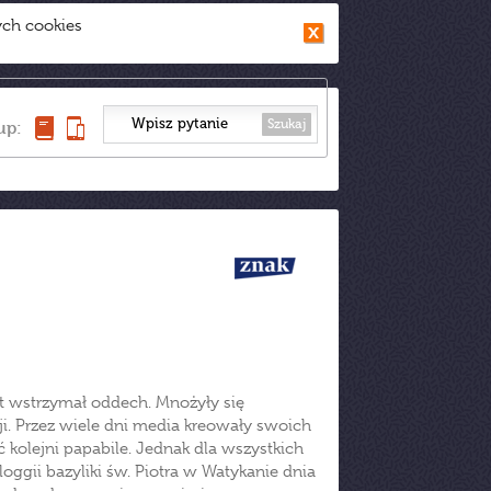
ych cookies
Szukaj
up:
at wstrzymał oddech. Mnożyły się
i. Przez wiele dni media kreowały swoich
kolejni papabile. Jednak dla wszystkich
loggii bazyliki św. Piotra w Watykanie dnia