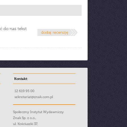
ć do nas tekst
Kontakt:
12 619 95 00
sekretariat@znak.com.pl
Społeczny Instytut Wydawniczy
Znak Sp. z o.o.,
ul. Kościuszki 37,