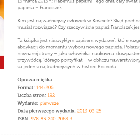
13 marca 2013 r.: Habemus papam! Tego dnia cały świat 
papieża – Franciszek.
Kim jest najważniejszy człowiek w Kościele? Skąd pocho
musiał rozwiązać? Czy rzeczywiście papież Franciszek jes
Ta książka jest niezwykłym zapisem wydarzeń, które rozg
abdykacji do momentu wyboru nowego papieża. Pokazuj
nieznanej strony – jako człowieka, naukowca, duszpaste
przywódcę, którego pontyfikat – w obliczu nawarstwion
za jeden z najtrudniejszych w historii Kościoła.
Oprawa miękka
Format:
144x205
Liczba stron:
192
Wydanie:
pierwsze
Data pierwszego wydania:
2013-03-25
ISBN:
978-83-240-2068-3