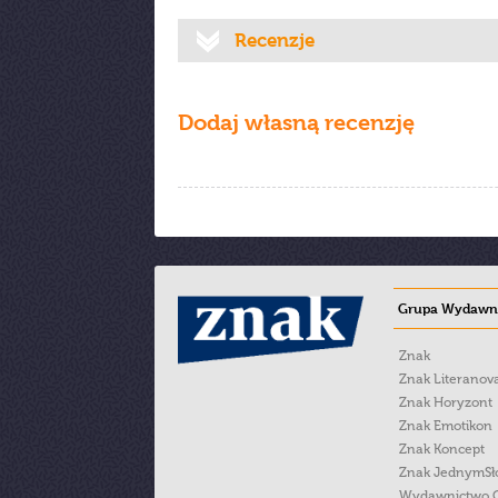
Recenzje
Dodaj własną recenzję
Grupa Wydawni
Znak
Znak Literanov
Znak Horyzont
Znak Emotikon
Znak Koncept
Znak JednymS
Wydawnictwo 