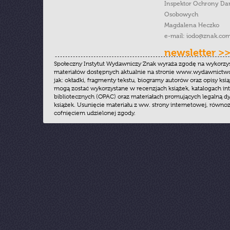
Inspektor Ochrony Da
Osobowych
Magdalena Heczko
e-mail:
iodo@znak.com
newsletter >
Społeczny Instytut Wydawniczy Znak wyraża zgodę na wykorzy
materiałów dostępnych aktualnie na stronie www.wydawnictwoz
jak: okładki, fragmenty tekstu, biogramy autorów oraz opisy ksią
mogą zostać wykorzystane w recenzjach książek, katalogach i
bibliotecznych (OPAC) oraz materiałach promujących legalną dy
książek. Usunięcie materiału z ww. strony internetowej, równoz
cofnięciem udzielonej zgody.