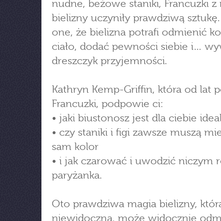
nudne, beżowe staniki, Francuzki z
bielizny uczyniły prawdziwą sztukę
one, że bielizna potrafi odmienić k
ciało, dodać pewności siebie i… w
dreszczyk przyjemności.
Kathryn Kemp-Griffin, która od lat 
Francuzki, podpowie ci:
• jaki biustonosz jest dla ciebie idea
• czy staniki i figi zawsze muszą mi
sam kolor
• i jak czarować i uwodzić niczym 
paryżanka.
Oto prawdziwa magia bielizny, któr
niewidoczna, może widocznie odm