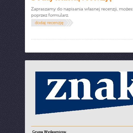
Zapraszamy do napisania własnej recenzji, możes
poprzez formularz.
Grupa Wydawnicza: