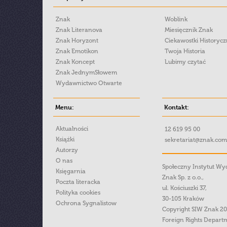
Znak
Woblink
Znak Literanova
Miesięcznik Znak
Znak Horyzont
Ciekawostki Historyc
Znak Emotikon
Twoja Historia
Znak Koncept
Lubimy czytać
Znak JednymSłowem
Wydawnictwo Otwarte
Menu:
Kontakt:
Aktualności
12 619 95 00
Książki
sekretariat@znak.com
Autorzy
O nas
Społeczny Instytut W
Księgarnia
Znak Sp. z o.o.,
Poczta literacka
ul. Kościuszki 37,
Polityka cookies
30-105 Kraków
Ochrona Sygnalistow
Copyright SIW Znak 2
Foreign Rights Depart