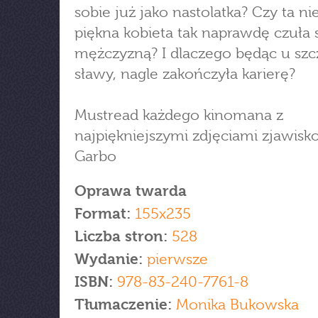
sobie już jako nastolatka? Czy ta n
piękna kobieta tak naprawdę czuła 
mężczyzną? I dlaczego będąc u szc
sławy, nagle zakończyła karierę?
Mustread każdego kinomana z
najpiękniejszymi zdjęciami zjawisk
Garbo
Oprawa twarda
Format:
155x235
Liczba stron:
528
Wydanie:
pierwsze
ISBN:
978-83-240-7761-8
Tłumaczenie:
Monika Bukowska