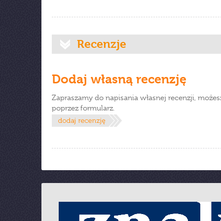
Recenzje
Dodaj własną recenzję
Zapraszamy do napisania własnej recenzji, możes
poprzez formularz.