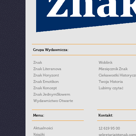
Grupa Wydawnicza:
Znak
Woblink
Znak Literanova
Miesięcznik Znak
Znak Horyzont
Ciekawostki Historyc
Znak Emotikon
Twoja Historia
Znak Koncept
Lubimy czytać
Znak JednymSłowem
Wydawnictwo Otwarte
Menu:
Kontakt:
Aktualności
12 619 95 00
Książki
sekretariat@znak.com