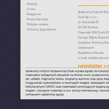
Autorzy
O nas
Społeczny Instytut W
Księgarnia
Znak Sp. z o.o.,
Poczta literacka
ul. Kościuszki 37,
Polityka cookies
30-105 Kraków
Ochrona Sygnalistow
Copyright SIW Znak 2
Foreign Rights Depart
Inspektor Ochrony Da
Osobowych
Magdalena Heczko
e-mail:
iodo@znak.com
newsletter >
Społeczny Instytut Wydawniczy Znak wyraża zgodę na wykorzy
materiałów dostępnych aktualnie na stronie www.wydawnictwoz
jak: okładki, fragmenty tekstu, biogramy autorów oraz opisy ksią
mogą zostać wykorzystane w recenzjach książek, katalogach i
bibliotecznych (OPAC) oraz materiałach promujących legalną dy
książek. Usunięcie materiału z ww. strony internetowej, równoz
cofnięciem udzielonej zgody.