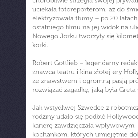
chorobliwie strzegła swojej prywatn
uciekała fotoreporterom, aż do śmi
elektryzowała tłumy – po 20 latach
ostatniego filmu na jej widok na ul
Nowego Jorku tworzyły się kilome
korki.
Robert Gottlieb – legendarny redakt
znawca teatru i kina złotej ery Ho
ze znawstwem i ogromną pasją pr
rozwiązać zagadkę, jaką była Greta
Jak wstydliwej Szwedce z robotnic
rodziny udało się podbić Hollywoo
karierę zawdzięczała wpływowym
kochankom, których umiejętnie dob