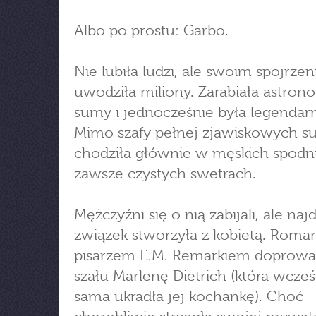
Albo po prostu: Garbo.
Nie lubiła ludzi, ale swoim spojrze
uwodziła miliony. Zarabiała astron
sumy i jednocześnie była legendarn
Mimo szafy pełnej zjawiskowych s
chodziła głównie w męskich spodni
zawsze czystych swetrach.
Mężczyźni się o nią zabijali, ale naj
związek stworzyła z kobietą. Roma
pisarzem E.M. Remarkiem doprowad
szału Marlenę Dietrich (która wcześ
sama ukradła jej kochankę). Choć