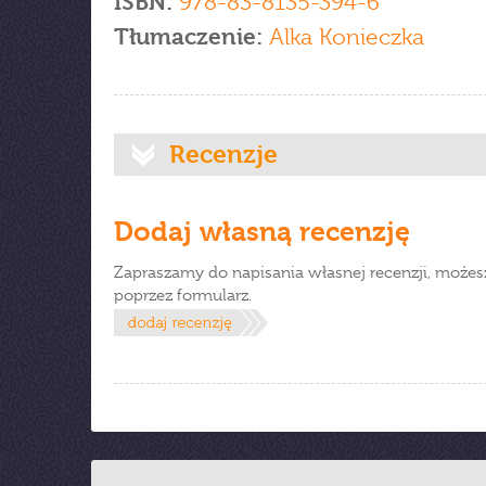
ISBN:
978-83-8135-394-6
Tłumaczenie:
Alka Konieczka
Recenzje
Dodaj własną recenzję
Zapraszamy do napisania własnej recenzji, możes
poprzez formularz.