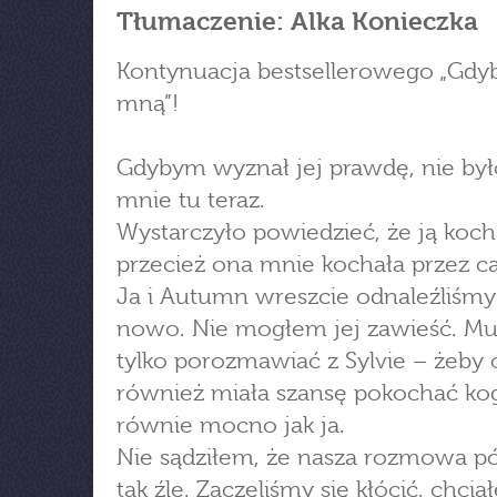
Tłumaczenie: Alka Konieczka
Kontynuacja bestsellerowego „Gdyb
mną”!
Gdybym wyznał jej prawdę, nie by
mnie tu teraz.
Wystarczyło powiedzieć, że ją koc
przecież ona mnie kochała przez ca
Ja i Autumn wreszcie odnaleźliśmy
nowo. Nie mogłem jej zawieść. Mu
tylko porozmawiać z Sylvie – żeby
również miała szansę pokochać ko
równie mocno jak ja.
Nie sądziłem, że nasza rozmowa pó
tak źle. Zaczęliśmy się kłócić, chci