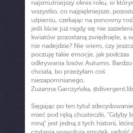
najsmutniejszy okres roku, w któr
wszystko, co najpiękniejsze, pozost
uśpieniu, czekając na ponowny roz
jeśli liście już nigdy się nie zazieleni
kwiatów pozostaną zwiędnięte, a 
nie nadejdzie? Nie wiem, czy jeszc
poczuję takie emocje, jak podczas
odkrywania losów Autumn. Bardz
chciała, bo przeżyłam coś
niezapomnianego.
Zuzanna Garczyńska, @divergent.lib
Sięgając po ten tytuł zdecydowani
mieć pod ręką chusteczki. "Gdyby b
mną" jest jedną z tych historii, któ
czytania wywołują smutek, radość i