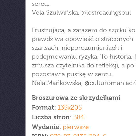
sercu.
Vela Szulwińska, @lostreadingsoul
Frustrująca, a zarazem do szpiku ko
prawdziwa opowieść o straconych
szansach, nieporozumieniach i
podejmowaniu ryzyka. To historia, 
zmusza czytelnika do refleksji, a po
pozostawia pustkę w sercu.
Nela Mańkowska, @culturomaniacz
Broszurowa ze skrzydełkami
Format:
135x205
Liczba stron:
384
Wydanie:
pierwsze