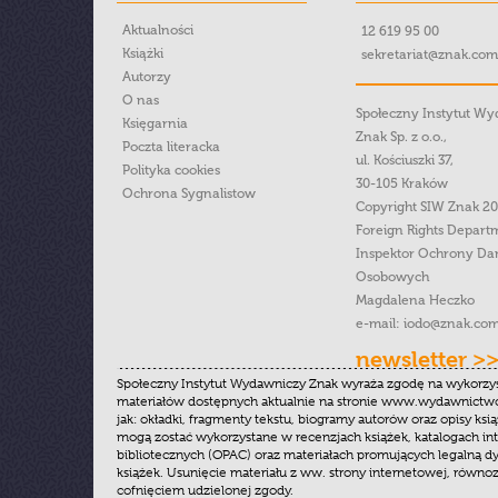
Aktualności
12 619 95 00
Książki
sekretariat@znak.com
Autorzy
O nas
Społeczny Instytut W
Księgarnia
Znak Sp. z o.o.,
Poczta literacka
ul. Kościuszki 37,
Polityka cookies
30-105 Kraków
Ochrona Sygnalistow
Copyright SIW Znak 2
Foreign Rights Depart
Inspektor Ochrony Da
Osobowych
Magdalena Heczko
e-mail:
iodo@znak.com
newsletter >
Społeczny Instytut Wydawniczy Znak wyraża zgodę na wykorzy
materiałów dostępnych aktualnie na stronie www.wydawnictwoz
jak: okładki, fragmenty tekstu, biogramy autorów oraz opisy ksią
mogą zostać wykorzystane w recenzjach książek, katalogach i
bibliotecznych (OPAC) oraz materiałach promujących legalną dy
książek. Usunięcie materiału z ww. strony internetowej, równoz
cofnięciem udzielonej zgody.