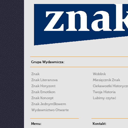
Grupa Wydawnicza:
Znak
Woblink
Znak Literanova
Miesięcznik Znak
Znak Horyzont
Ciekawostki Historyc
Znak Emotikon
Twoja Historia
Znak Koncept
Lubimy czytać
Znak JednymSłowem
Wydawnictwo Otwarte
Menu:
Kontakt: