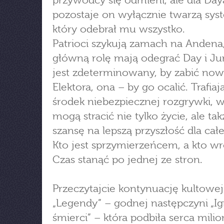
przywódcy się odmieni, ale dla Day
pozostaje on wyłącznie twarzą sys
który odebrał mu wszystko.
Patrioci szykują zamach na Andena,
główną rolę mają odegrać Day i Ju
jest zdeterminowany, by zabić no
Elektora, ona – by go ocalić. Trafia
środek niebezpiecznej rozgrywki, w
mogą stracić nie tylko życie, ale tak
szansę na lepszą przyszłość dla całe
Kto jest sprzymierzeńcem, a kto w
Czas stanąć po jednej ze stron.
Przeczytajcie kontynuację kultowej
„Legendy” – godnej następczyni „Ig
śmierci” – która podbiła serca mili