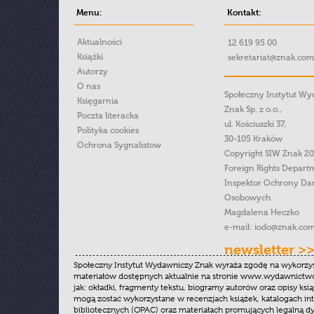
Menu:
Kontakt:
Aktualności
12 619 95 00
Książki
sekretariat@znak.com
Autorzy
O nas
Społeczny Instytut W
Księgarnia
Znak Sp. z o.o.,
Poczta literacka
ul. Kościuszki 37,
Polityka cookies
30-105 Kraków
Ochrona Sygnalistow
Copyright SIW Znak 2
Foreign Rights Depart
Inspektor Ochrony Da
Osobowych
Magdalena Heczko
e-mail:
iodo@znak.com
newsletter >
Społeczny Instytut Wydawniczy Znak wyraża zgodę na wykorzy
materiałów dostępnych aktualnie na stronie www.wydawnictwoz
jak: okładki, fragmenty tekstu, biogramy autorów oraz opisy ksią
mogą zostać wykorzystane w recenzjach książek, katalogach i
bibliotecznych (OPAC) oraz materiałach promujących legalną dy