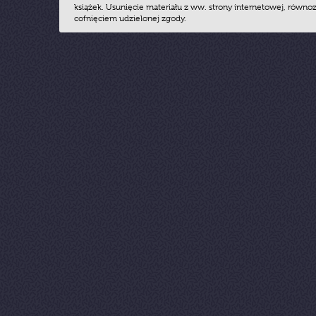
książek. Usunięcie materiału z ww. strony internetowej, równoz
cofnięciem udzielonej zgody.