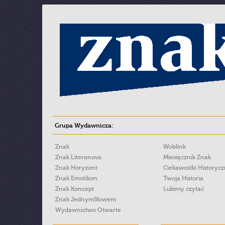
Grupa Wydawnicza:
Znak
Woblink
Znak Literanova
Miesięcznik Znak
Znak Horyzont
Ciekawostki Historyc
Znak Emotikon
Twoja Historia
Znak Koncept
Lubimy czytać
Znak JednymSłowem
Wydawnictwo Otwarte