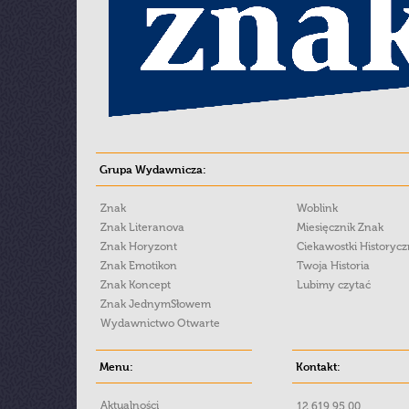
Grupa Wydawnicza:
Znak
Woblink
Znak Literanova
Miesięcznik Znak
Znak Horyzont
Ciekawostki Historyc
Znak Emotikon
Twoja Historia
Znak Koncept
Lubimy czytać
Znak JednymSłowem
Wydawnictwo Otwarte
Menu:
Kontakt:
Aktualności
12 619 95 00