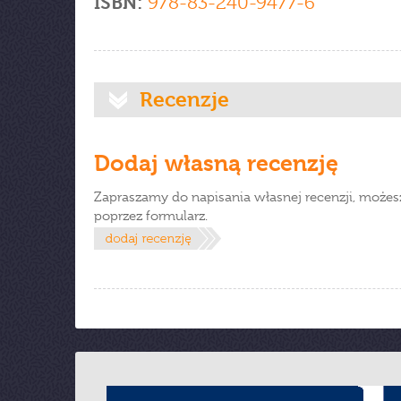
ISBN:
978-83-240-9477-6
Recenzje
Dodaj własną recenzję
Zapraszamy do napisania własnej recenzji, możes
poprzez formularz.