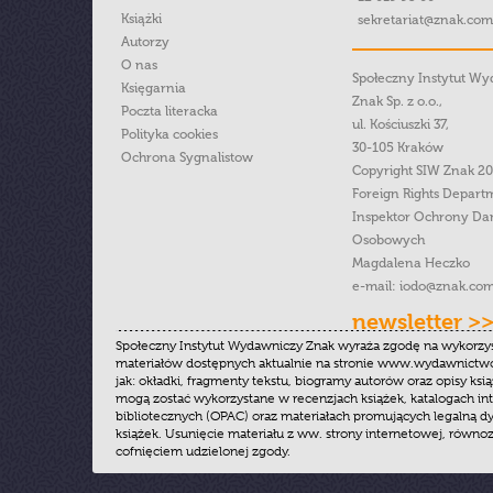
Książki
sekretariat@znak.com
Autorzy
O nas
Społeczny Instytut W
Księgarnia
Znak Sp. z o.o.,
Poczta literacka
ul. Kościuszki 37,
Polityka cookies
30-105 Kraków
Ochrona Sygnalistow
Copyright SIW Znak 2
Foreign Rights Depart
Inspektor Ochrony Da
Osobowych
Magdalena Heczko
e-mail:
iodo@znak.com
newsletter >
Społeczny Instytut Wydawniczy Znak wyraża zgodę na wykorzy
materiałów dostępnych aktualnie na stronie www.wydawnictwoz
jak: okładki, fragmenty tekstu, biogramy autorów oraz opisy ksią
mogą zostać wykorzystane w recenzjach książek, katalogach i
bibliotecznych (OPAC) oraz materiałach promujących legalną dy
książek. Usunięcie materiału z ww. strony internetowej, równoz
cofnięciem udzielonej zgody.