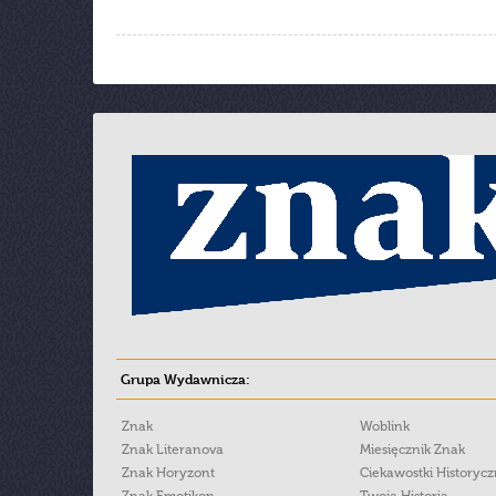
Grupa Wydawnicza:
Znak
Woblink
Znak Literanova
Miesięcznik Znak
Znak Horyzont
Ciekawostki Historyc