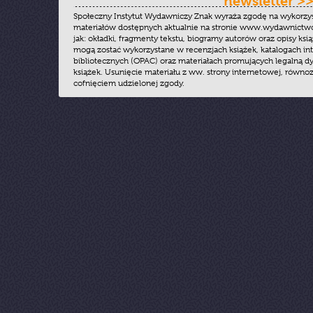
newsletter >
Społeczny Instytut Wydawniczy Znak wyraża zgodę na wykorzy
materiałów dostępnych aktualnie na stronie www.wydawnictwoz
jak: okładki, fragmenty tekstu, biogramy autorów oraz opisy ksią
mogą zostać wykorzystane w recenzjach książek, katalogach i
bibliotecznych (OPAC) oraz materiałach promujących legalną dy
książek. Usunięcie materiału z ww. strony internetowej, równoz
cofnięciem udzielonej zgody.