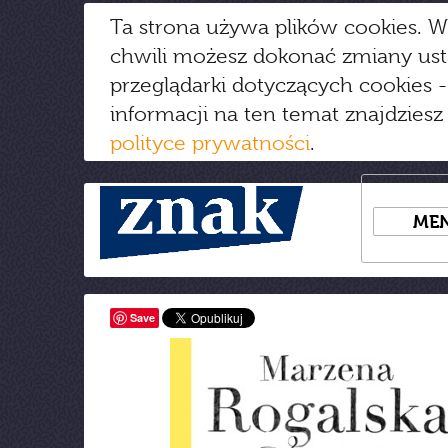
Ta strona używa plików cookies. W
chwili możesz dokonać zmiany us
przeglądarki dotyczących cookies
-
informacji na ten temat znajdziesz
polityce prywatności
.
ME
Save