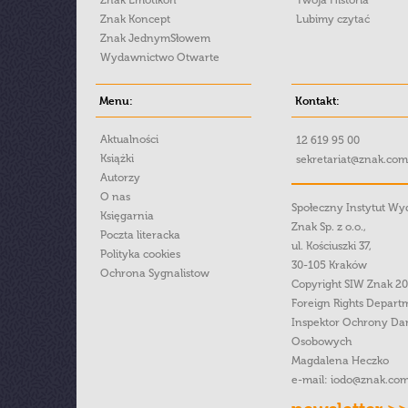
Znak Emotikon
Twoja Historia
Znak Koncept
Lubimy czytać
Znak JednymSłowem
Wydawnictwo Otwarte
Menu:
Kontakt:
Aktualności
12 619 95 00
Książki
sekretariat@znak.com
Autorzy
O nas
Społeczny Instytut W
Księgarnia
Znak Sp. z o.o.,
Poczta literacka
ul. Kościuszki 37,
Polityka cookies
30-105 Kraków
Ochrona Sygnalistow
Copyright SIW Znak 2
Foreign Rights Depart
Inspektor Ochrony Da
Osobowych
Magdalena Heczko
e-mail:
iodo@znak.com