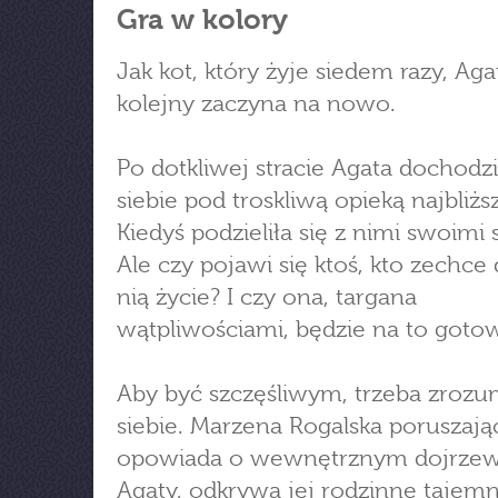
Gra w kolory
Jak kot, który żyje siedem razy, Aga
kolejny zaczyna na nowo.
Po dotkliwej stracie Agata dochodz
siebie pod troskliwą opieką najbliżs
Kiedyś podzieliła się z nimi swoimi 
Ale czy pojawi się ktoś, kto zechce d
nią życie? I czy ona, targana
wątpliwościami, będzie na to goto
Aby być szczęśliwym, trzeba zrozu
siebie. Marzena Rogalska poruszają
opowiada o wewnętrznym dojrze
Agaty, odkrywa jej rodzinne tajemn