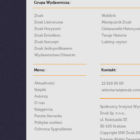
Grupa Wydawnicza:
Znak
Woblink
Znak Literanova
Miesięcznik Znak
Znak Horyzont
Ciekawostki Historyc
Znak Emotikon
Twoja Historia
Znak Koncept
Lubimy czytać
Znak JednymSłowem
Wydawnictwo Otwarte
Menu:
Kontakt:
Aktualności
12 619 95 00
Książki
sekretariat@znak.com
Autorzy
O nas
Społeczny Instytut W
Księgarnia
Znak Sp. z o.o.,
Poczta literacka
ul. Kościuszki 37,
Polityka cookies
30-105 Kraków
Ochrona Sygnalistow
Copyright SIW Znak 2
Foreign Rights Depart