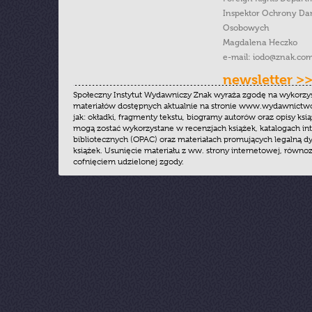
Inspektor Ochrony Da
Osobowych
Magdalena Heczko
e-mail:
iodo@znak.com
newsletter >
Społeczny Instytut Wydawniczy Znak wyraża zgodę na wykorzy
materiałów dostępnych aktualnie na stronie www.wydawnictwoz
jak: okładki, fragmenty tekstu, biogramy autorów oraz opisy ksią
mogą zostać wykorzystane w recenzjach książek, katalogach i
bibliotecznych (OPAC) oraz materiałach promujących legalną dy
książek. Usunięcie materiału z ww. strony internetowej, równoz
cofnięciem udzielonej zgody.