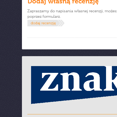
Dodaj własną recenzję
Zapraszamy do napisania własnej recenzji, możes
poprzez formularz.