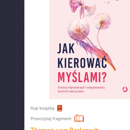
Kup książkę:
Przeczytaj fragment: