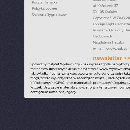
Poczta literacka
ul. Kościuszki 37,
Polityka cookies
30-105 Kraków
Ochrona Sygnalistow
Copyright SIW Znak 2
Foreign Rights Depart
Inspektor Ochrony Da
Osobowych
Magdalena Heczko
e-mail:
iodo@znak.com
newsletter >
Społeczny Instytut Wydawniczy Znak wyraża zgodę na wykorzy
materiałów dostępnych aktualnie na stronie www.wydawnictwoz
jak: okładki, fragmenty tekstu, biogramy autorów oraz opisy ksią
mogą zostać wykorzystane w recenzjach książek, katalogach i
bibliotecznych (OPAC) oraz materiałach promujących legalną dy
książek. Usunięcie materiału z ww. strony internetowej, równoz
cofnięciem udzielonej zgody.