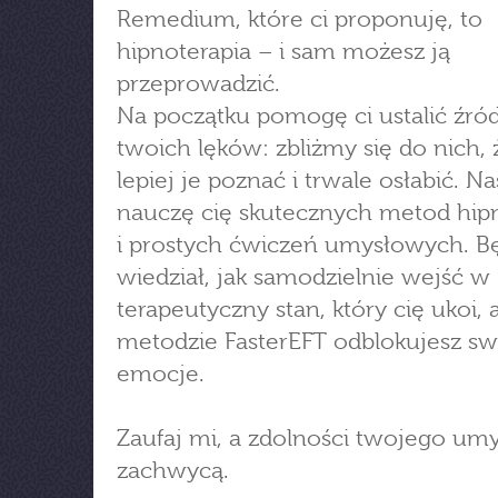
Remedium, które ci proponuję, to
hipnoterapia – i sam możesz ją
przeprowadzić.
Na początku pomogę ci ustalić źró
twoich lęków: zbliżmy się do nich,
lepiej je poznać i trwale osłabić. N
nauczę cię skutecznych metod hipn
i prostych ćwiczeń umysłowych. B
wiedział, jak samodzielnie wejść w
terapeutyczny stan, który cię ukoi, a
metodzie FasterEFT odblokujesz sw
emocje.
Zaufaj mi, a zdolności twojego umy
zachwycą.