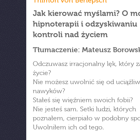
Thimon von Berlepsch
Jak kierować myślami? O m
hipnoterapii i odzyskiwaniu
kontroli nad życiem
Tłumaczenie: Mateusz Borows
Odczuwasz irracjonalny lęk, który z
życie?
Nie możesz uwolnić się od uciążli
nawyków?
Stałeś się więźniem swoich fobii?
Nie jesteś sam. Setki ludzi, których
poznałem, cierpiało w podobny sp
Uwolniłem ich od tego.