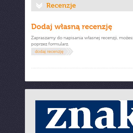
Recenzje
Dodaj własną recenzję
Zapraszamy do napisania własnej recenzji, możes
poprzez formularz.