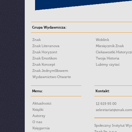
Grupa Wydawnicza:
Znak
Woblink
Znak Literanova
Miesięcznik Znak
Znak Horyzont
Ciekawostki Historyc
Znak Emotikon
Twoja Historia
Znak Koncept
Lubimy czytać
Znak JednymSłowem
Wydawnictwo Otwarte
Menu:
Kontakt:
Aktualności
12 619 95 00
Książki
sekretariat@znak.com
Autorzy
O nas
Społeczny Instytut W
Księgarnia
Znak Sp. z o.o.,