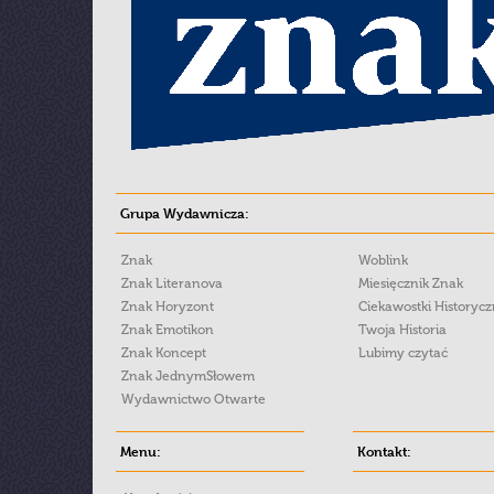
Grupa Wydawnicza:
Znak
Woblink
Znak Literanova
Miesięcznik Znak
Znak Horyzont
Ciekawostki Historyc
Znak Emotikon
Twoja Historia
Znak Koncept
Lubimy czytać
Znak JednymSłowem
Wydawnictwo Otwarte
Menu:
Kontakt: