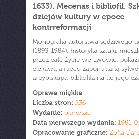
1633). Mecenas i bibliofil. Sz
dziejów kultury w epoce
kontrreformacji
Monografia autorstwa sędziwego 
(1893-1984), historyka sztuki, mies
przez całe życie we Lwowie, pokaz
ciekawą a nieco zapomnianą sylwe
arcybiskupa-bibliofila na tle jego c
Oprawa miękka
Liczba stron:
236
Wydanie:
pierwsze
Data pierwszego wydania:
1981-0
Opracowanie graficzne:
Zofia Dar