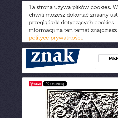
Ta strona używa plików cookies. W
chwili możesz dokonać zmiany us
przeglądarki dotyczących cookies
-
informacji na ten temat znajdziesz
polityce prywatności
.
ME
Save