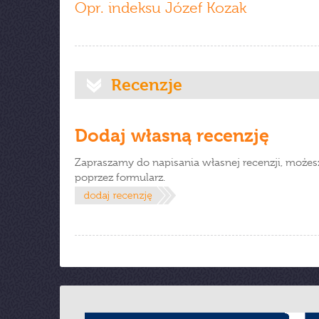
Opr. indeksu Józef Kozak
Recenzje
Dodaj własną recenzję
Zapraszamy do napisania własnej recenzji, możes
poprzez formularz.