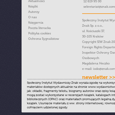
Aktualności
12 619 95 00
Książki
sekretariat@znak.com
Autorzy
O nas
Społeczny Instytut W
Księgarnia
Znak Sp. z o.o.,
Poczta literacka
ul. Kościuszki 37,
Polityka cookies
30-105 Kraków
Ochrona Sygnalistow
Copyright SIW Znak 2
Foreign Rights Depart
Inspektor Ochrony Da
Osobowych
Magdalena Heczko
e-mail:
iodo@znak.com
newsletter >
Społeczny Instytut Wydawniczy Znak wyraża zgodę na wykorzy
materiałów dostępnych aktualnie na stronie www.wydawnictwoz
jak: okładki, fragmenty tekstu, biogramy autorów oraz opisy ksią
mogą zostać wykorzystane w recenzjach książek, katalogach i
bibliotecznych (OPAC) oraz materiałach promujących legalną dy
książek. Usunięcie materiału z ww. strony internetowej, równoz
cofnięciem udzielonej zgody.