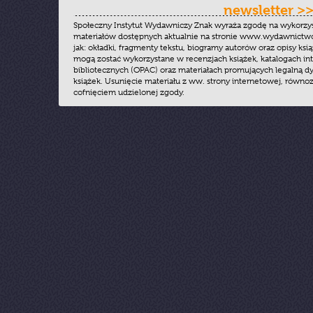
newsletter >
Społeczny Instytut Wydawniczy Znak wyraża zgodę na wykorzy
materiałów dostępnych aktualnie na stronie www.wydawnictwoz
jak: okładki, fragmenty tekstu, biogramy autorów oraz opisy ksią
mogą zostać wykorzystane w recenzjach książek, katalogach i
bibliotecznych (OPAC) oraz materiałach promujących legalną dy
książek. Usunięcie materiału z ww. strony internetowej, równoz
cofnięciem udzielonej zgody.