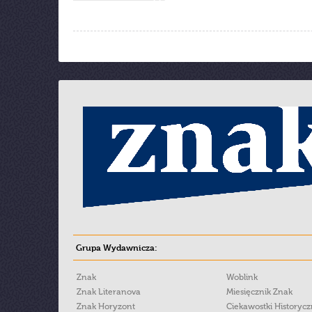
Grupa Wydawnicza:
Znak
Woblink
Znak Literanova
Miesięcznik Znak
Znak Horyzont
Ciekawostki Historyc