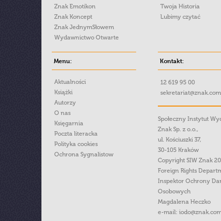
Znak Emotikon
Twoja Historia
Znak Koncept
Lubimy czytać
Znak JednymSłowem
Wydawnictwo Otwarte
Menu:
Kontakt:
Aktualności
12 619 95 00
Książki
sekretariat@znak.com
Autorzy
O nas
Społeczny Instytut W
Księgarnia
Znak Sp. z o.o.,
Poczta literacka
ul. Kościuszki 37,
Polityka cookies
30-105 Kraków
Ochrona Sygnalistow
Copyright SIW Znak 2
Foreign Rights Depart
Inspektor Ochrony Da
Osobowych
Magdalena Heczko
e-mail:
iodo@znak.com