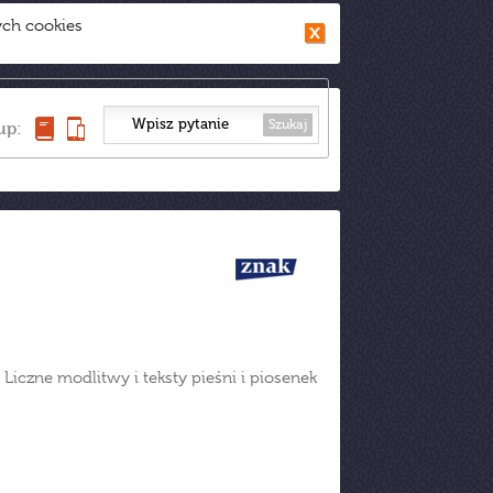
ych cookies
Szukaj
up:
Liczne modlitwy i teksty pieśni i piosenek