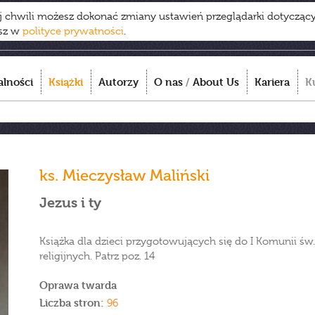
ej chwili możesz dokonać zmiany ustawień przeglądarki dotycząc
esz w
polityce prywatności
.
alności
Książki
Autorzy
O nas
/
About Us
Kariera
K
ks. Mieczysław Maliński
Jezus i ty
Książka dla dzieci przygotowujących się do I Komunii św. 
religijnych. Patrz poz. 14
Oprawa twarda
Liczba stron:
96