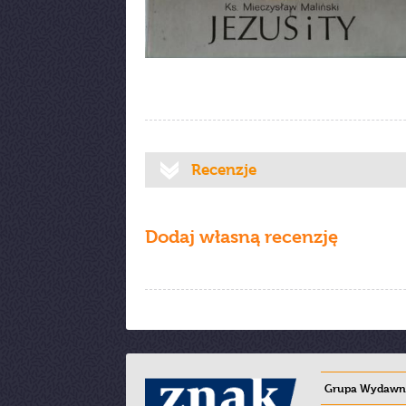
Recenzje
Dodaj własną recenzję
Grupa Wydawni