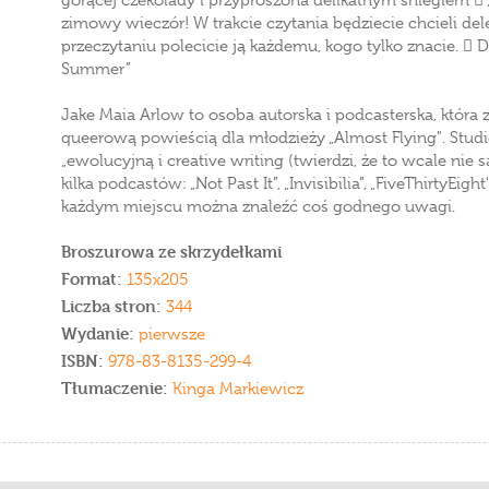
gorącej czekolady i przyprószona delikatnym śniegiem  
zimowy wieczór! W trakcie czytania będziecie chcieli de
przeczytaniu polecicie ją każdemu, kogo tylko znacie.  D
Summer”
Jake Maia Arlow to osoba autorska i podcasterska, któr
queerową powieścią dla młodzieży „Almost Flying". Stud
„ewolucyjną i creative writing (twierdzi, że to wcale nie
kilka podcastów: „Not Past It”, „Invisibilia”, „FiveThirtyEi
każdym miejscu można znaleźć coś godnego uwagi.
Broszurowa ze skrzydełkami
Format:
135x205
Liczba stron:
344
Wydanie:
pierwsze
ISBN:
978-83-8135-299-4
Tłumaczenie:
Kinga Markiewicz