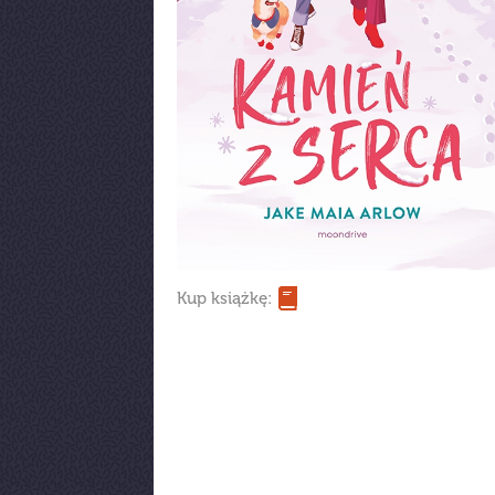
Kup książkę: