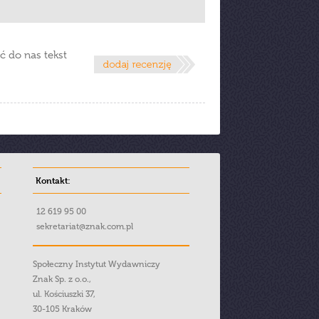
ć do nas tekst
Kontakt:
12 619 95 00
sekretariat@znak.com.pl
Społeczny Instytut Wydawniczy
Znak Sp. z o.o.,
ul. Kościuszki 37,
30-105 Kraków