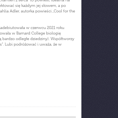
„Kamień z serca” to powieść idealna na
lektować się każdym jej słowem, a po
ahlia Adler, autorka powieści „Cool for the
a zadebiutowała w czerwcu 2021 roku
iowała w Barnard College biologię
 są bardzo odległe dziedziny). Współtworzy
ght's”. Lubi podróżować i uważa, że w