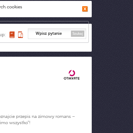
ych cookies
Szukaj
up:
Poznajcie przepis na zimowy romans –
mimo wszystko”!