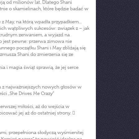
żyją od milionów lat. Dlatego Shani
nie o skamielinach, które będzie badać w
e z May, na którą wpadła przypadkiem...
ch wątpliwych sukcesów: związek z – jak
 trudnym zerwaniem, a wyjazd na
o jest pewne: przerwa zimowa nie
nnego początku Shani i May zbliżają się
, zmusza Shani do zmierzenia się ze
a i magia świąt sprawią, że jej serce
den z najważniejszych nowych głosów w
eści „She Drives Me Crazy”
rwszej miłości, aż do wejścia w
bicować jej aż do ostatniej strony. 
ami, przepełniona słodyczą wyśmienitej