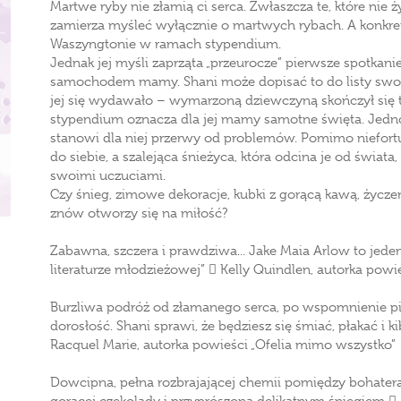
Martwe ryby nie złamią ci serca. Zwłaszcza te, które nie 
zamierza myśleć wyłącznie o martwych rybach. A konkret
Waszyngtonie w ramach stypendium.
Jednak jej myśli zaprząta „przeurocze” pierwsze spotkani
samochodem mamy. Shani może dopisać to do listy swoi
jej się wydawało – wymarzoną dziewczyną skończył się
stypendium oznacza dla jej mamy samotne święta. Jedn
stanowi dla niej przerwy od problemów. Pomimo niefortu
do siebie, a szalejąca śnieżyca, która odcina je od świata
swoimi uczuciami.
Czy śnieg, zimowe dekoracje, kubki z gorącą kawą, życzeni
znów otworzy się na miłość?
Zabawna, szczera i prawdziwa... Jake Maia Arlow to je
literaturze młodzieżowej”  Kelly Quindlen, autorka powi
Burzliwa podróż od złamanego serca, po wspomnienie pie
dorosłość. Shani sprawi, że będziesz się śmiać, płakać i ki
Racquel Marie, autorka powieści „Ofelia mimo wszystko”
Dowcipna, pełna rozbrajającej chemii pomiędzy bohater