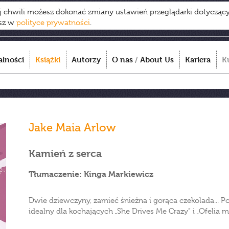
ej chwili możesz dokonać zmiany ustawień przeglądarki dotycząc
esz w
polityce prywatności
.
alności
Książki
Autorzy
O nas
/
About Us
Kariera
K
Jake Maia Arlow
Kamień z serca
Tłumaczenie: Kinga Markiewicz
Dwie dziewczyny, zamieć śnieżna i gorąca czekolada... 
idealny dla kochających „She Drives Me Crazy” i „Ofelia 