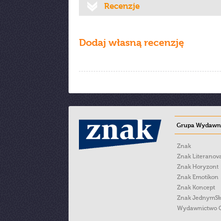
Recenzje
Dodaj własną recenzję
Grupa Wydawni
Znak
Znak Literanov
Znak Horyzont
Znak Emotikon
Znak Koncept
Znak JednymS
Wydawnictwo 