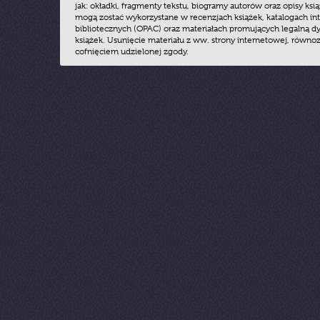
jak: okładki, fragmenty tekstu, biogramy autorów oraz opisy ksią
mogą zostać wykorzystane w recenzjach książek, katalogach i
bibliotecznych (OPAC) oraz materiałach promujących legalną dy
książek. Usunięcie materiału z ww. strony internetowej, równoz
cofnięciem udzielonej zgody.