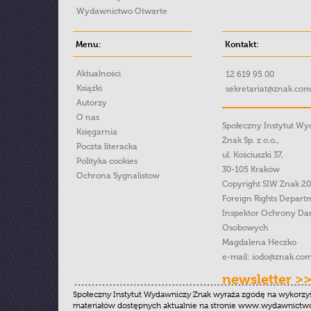
Wydawnictwo Otwarte
Menu:
Kontakt:
Aktualności
12 619 95 00
Książki
sekretariat@znak.com
Autorzy
O nas
Społeczny Instytut W
Księgarnia
Znak Sp. z o.o.,
Poczta literacka
ul. Kościuszki 37,
Polityka cookies
30-105 Kraków
Ochrona Sygnalistow
Copyright SIW Znak 2
Foreign Rights Depart
Inspektor Ochrony Da
Osobowych
Magdalena Heczko
e-mail:
iodo@znak.com
newsletter >
Społeczny Instytut Wydawniczy Znak wyraża zgodę na wykorzy
materiałów dostępnych aktualnie na stronie www.wydawnictwoz