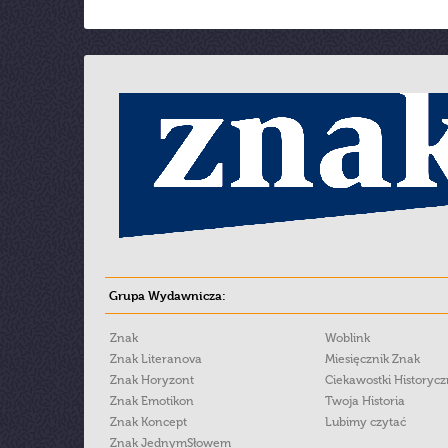
Grupa Wydawnicza:
Znak
Woblink
Znak Literanova
Miesięcznik Znak
Znak Horyzont
Ciekawostki Historyc
Znak Emotikon
Twoja Historia
Znak Koncept
Lubimy czytać
Znak JednymSłowem