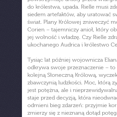
do królestwa, upada. Rielle musi z
siedem artefaktów, aby uratować s
świat. Plany Królowej zniweczyć m
Corien – tajemniczy anioł, który ob
jej wolność i władzę. Czy Rielle zdr
ukochanego Audrica i królestwo Cel
Tysiąc lat później wojownicza Elian
odkrywa swoje przeznaczenie – to 
kolejną Słoneczną Królową, wycze
zbawczynią ludzkości. Moc, którą zy
jest potężna, ale i nieprzewidywalna
staje przed decyzją, która nieodwra
odmieni bieg zdarzeń: przyjmie kor
zmierzy się z nieznaną dotąd potęg