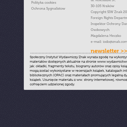
ul. Kościuszki 37,
Polityka cookies
30-105 Kraków
Ochrona Sygnalistow
Copyright SIW Znak 2
Foreign Rights Depart
Inspektor Ochrony Da
Osobowych
Magdalena Heczko
e-mail:
iodo@znak.com
newsletter >
Społeczny Instytut Wydawniczy Znak wyraża zgodę na wykorzy
materiałów dostępnych aktualnie na stronie www.wydawnictwoz
jak: okładki, fragmenty tekstu, biogramy autorów oraz opisy ksią
mogą zostać wykorzystane w recenzjach książek, katalogach i
bibliotecznych (OPAC) oraz materiałach promujących legalną dy
książek. Usunięcie materiału z ww. strony internetowej, równoz
cofnięciem udzielonej zgody.