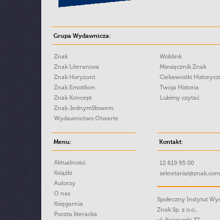
Grupa Wydawnicza:
Znak
Woblink
Znak Literanova
Miesięcznik Znak
Znak Horyzont
Ciekawostki Historyc
Znak Emotikon
Twoja Historia
Znak Koncept
Lubimy czytać
Znak JednymSłowem
Wydawnictwo Otwarte
Menu:
Kontakt:
Aktualności
12 619 95 00
Książki
sekretariat@znak.com
Autorzy
O nas
Społeczny Instytut W
Księgarnia
Znak Sp. z o.o.,
Poczta literacka