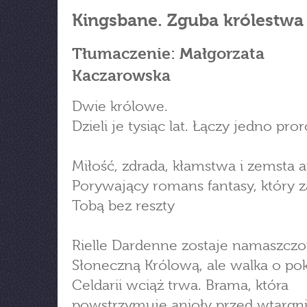
Kingsbane. Zguba królestwa
Tłumaczenie: Małgorzata
Kaczarowska
Dwie królowe.
Dzieli je tysiąc lat. Łączy jedno pro
Miłość, zdrada, kłamstwa i zemsta 
Porywający romans fantasy, który 
Tobą bez reszty
Rielle Dardenne zostaje namaszcz
Słoneczną Królową, ale walka o po
Celdarii wciąż trwa. Brama, która
powstrzymuje anioły przed wtargn