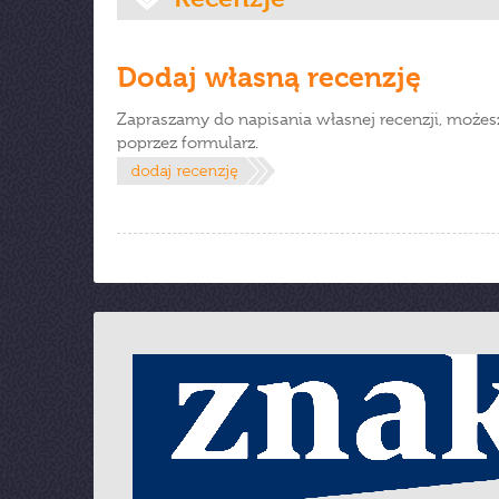
Dodaj własną recenzję
Zapraszamy do napisania własnej recenzji, możes
poprzez formularz.